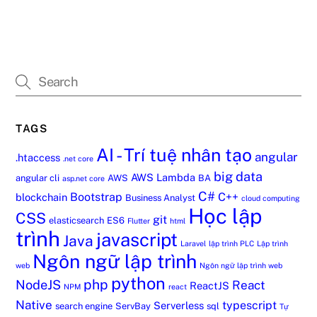
TAGS
AI - Trí tuệ nhân tạo
angular
.htaccess
.net core
big data
AWS Lambda
angular cli
AWS
BA
asp.net core
C#
Bootstrap
C++
blockchain
Business Analyst
cloud computing
Học lập
CSS
git
elasticsearch
ES6
Flutter
html
trình
javascript
Java
Laravel
lập trình PLC
Lập trình
Ngôn ngữ lập trình
web
Ngôn ngữ lập trình web
python
php
NodeJS
React
ReactJS
NPM
react
Native
typescript
Serverless
search engine
ServBay
sql
Tự