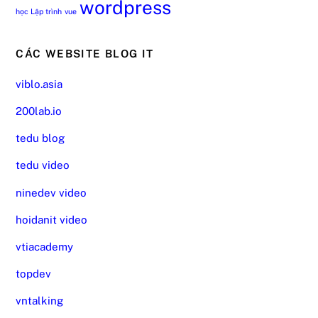
wordpress
học Lập trình
vue
CÁC WEBSITE BLOG IT
viblo.asia
200lab.io
tedu blog
tedu video
ninedev video
hoidanit video
vtiacademy
topdev
vntalking