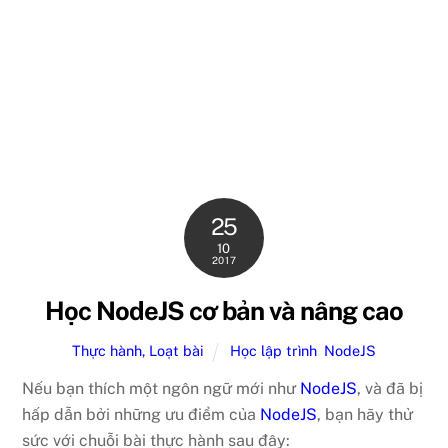
25
10
2017
Học NodeJS cơ bản và nâng cao
Thực hành, Loạt bài
Học lập trình
,
NodeJS
Nếu bạn thích một ngôn ngữ mới như
NodeJS
, và đã bị
hấp dẫn bởi những ưu điểm của
NodeJS
, bạn hãy thử
sức với chuỗi bài thực hành sau đây: