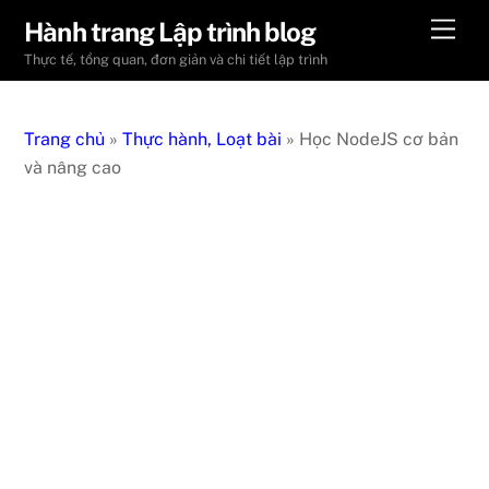
Skip
Men
Hành trang Lập trình blog
to
Thực tế, tổng quan, đơn giản và chi tiết lập trình
content
Trang chủ
»
Thực hành, Loạt bài
»
Học NodeJS cơ bản
và nâng cao