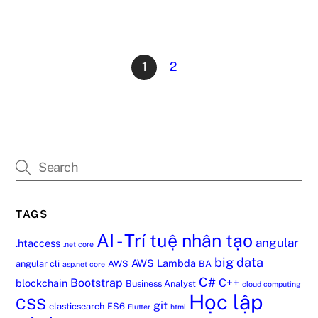
1
2
TAGS
AI - Trí tuệ nhân tạo
angular
.htaccess
.net core
big data
AWS Lambda
angular cli
AWS
BA
asp.net core
C#
Bootstrap
C++
blockchain
Business Analyst
cloud computing
Học lập
CSS
git
elasticsearch
ES6
Flutter
html