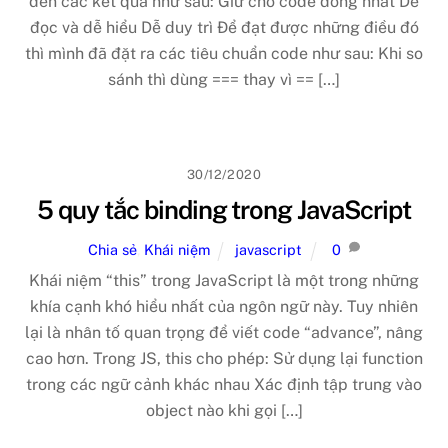
đến các kết quả như sau: Giữ cho code đồng nhất Dễ
đọc và dễ hiểu Dễ duy trì Để đạt được những điều đó
thì mình đã đặt ra các tiêu chuẩn code như sau: Khi so
sánh thì dùng === thay vì == […]
30/12/2020
5 quy tắc binding trong JavaScript
Chia sẻ
,
Khái niệm
javascript
0
Khái niệm “this” trong JavaScript là một trong những
khía cạnh khó hiểu nhất của ngôn ngữ này. Tuy nhiên
lại là nhân tố quan trọng để viết code “advance”, nâng
cao hơn. Trong JS, this cho phép: Sử dụng lại function
trong các ngữ cảnh khác nhau Xác định tập trung vào
object nào khi gọi […]