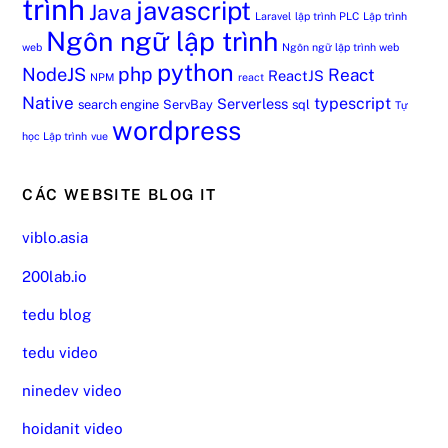
trình
javascript
Java
Laravel
lập trình PLC
Lập trình
Ngôn ngữ lập trình
web
Ngôn ngữ lập trình web
python
php
NodeJS
React
ReactJS
NPM
react
Native
typescript
Serverless
search engine
ServBay
sql
Tự
wordpress
học Lập trình
vue
CÁC WEBSITE BLOG IT
viblo.asia
200lab.io
tedu blog
tedu video
ninedev video
hoidanit video