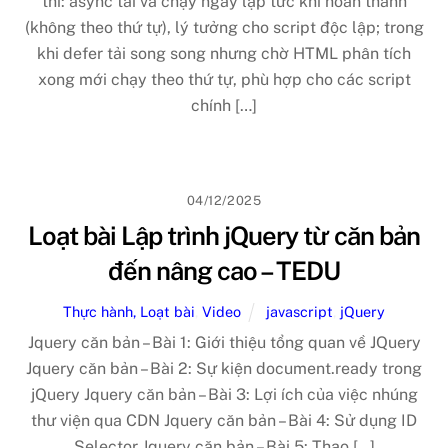
thi: async tải và chạy ngay lập tức khi hoàn thành
(không theo thứ tự), lý tưởng cho script độc lập; trong
khi defer tải song song nhưng chờ HTML phân tích
xong mới chạy theo thứ tự, phù hợp cho các script
chính […]
04/12/2025
Loạt bài Lập trình jQuery từ căn bản
đến nâng cao – TEDU
Thực hành, Loạt bài
,
Video
javascript
,
jQuery
Jquery căn bản – Bài 1: Giới thiệu tổng quan về JQuery
Jquery căn bản – Bài 2: Sự kiện document.ready trong
jQuery Jquery căn bản – Bài 3: Lợi ích của việc nhúng
thư viện qua CDN Jquery căn bản – Bài 4: Sử dụng ID
Selector Jquery căn bản – Bài 5: Thao […]