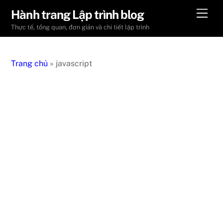
Skip
Men
Hành trang Lập trình blog
to
Thực tế, tổng quan, đơn giản và chi tiết lập trình
content
Trang chủ
»
javascript