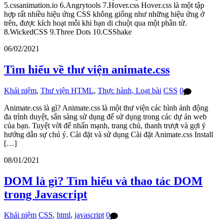
5.cssanimation.io 6.Angrytools 7.Hover.css Hover.css là một tập
hợp rất nhiều hiệu ứng CSS không giống như những hiệu ứng ở
trên, được kích hoạt mỗi khi bạn di chuột qua một phần tử.
8.WickedCSS 9.Three Dots 10.CSShake
06/02/2021
Tìm hiểu về thư viện animate.css
Khái niệm
,
Thư viện HTML
,
Thực hành, Loạt bài
CSS
0
Animate.css là gì? Animate.css là một thư viện các hình ảnh động
đa trình duyệt, sẵn sàng sử dụng để sử dụng trong các dự án web
của bạn. Tuyệt vời để nhấn mạnh, trang chủ, thanh trượt và gợi ý
hướng dẫn sự chú ý. Cài đặt và sử dụng Cài đặt Animate.css Install
[…]
08/01/2021
DOM là gì? Tìm hiểu và thao tác DOM
trong Javascript
Khái niệm
CSS
,
html
,
javascript
0