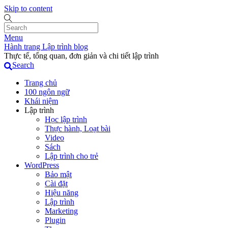
Skip to content
Menu
Hành trang Lập trình blog
Thực tế, tổng quan, đơn giản và chi tiết lập trình
Search
Trang chủ
100 ngôn ngữ
Khái niệm
Lập trình
Học lập trình
Thực hành, Loạt bài
Video
Sách
Lập trình cho trẻ
WordPress
Bảo mật
Cài đặt
Hiệu năng
Lập trình
Marketing
Plugin