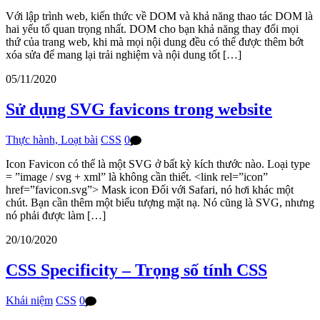
Với lập trình web, kiến thức về DOM và khả năng thao tác DOM là
hai yếu tố quan trọng nhất. DOM cho bạn khả năng thay đổi mọi
thứ của trang web, khi mà mọi nội dung đều có thể được thêm bớt
xóa sửa để mang lại trải nghiệm và nội dung tốt […]
05/11/2020
Sử dụng SVG favicons trong website
Thực hành, Loạt bài
CSS
0
Icon Favicon có thể là một SVG ở bất kỳ kích thước nào. Loại type
= ”image / svg + xml” là không cần thiết. <link rel=”icon”
href=”favicon.svg”> Mask icon Đối với Safari, nó hơi khác một
chút. Bạn cần thêm một biểu tượng mặt nạ. Nó cũng là SVG, nhưng
nó phải được làm […]
20/10/2020
CSS Specificity – Trọng số tính CSS
Khái niệm
CSS
0