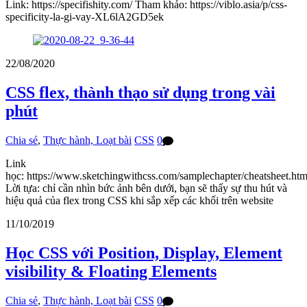
Link: https://specifishity.com/ Tham khảo: https://viblo.asia/p/css-
specificity-la-gi-vay-XL6lA2GD5ek
22/08/2020
CSS flex, thành thạo sử dụng trong vài
phút
Chia sẻ
,
Thực hành, Loạt bài
CSS
0
Link
học: https://www.sketchingwithcss.com/samplechapter/cheatsheet.htm
Lời tựa: chỉ cần nhìn bức ảnh bên dưới, bạn sẽ thấy sự thu hút và
hiệu quả của flex trong CSS khi sắp xếp các khối trên website
11/10/2019
Học CSS với Position, Display, Element
visibility & Floating Elements
Chia sẻ
,
Thực hành, Loạt bài
CSS
0