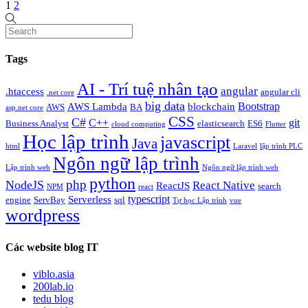
1
2
Tags
AI - Trí tuệ nhân tạo
angular
.htaccess
angular cli
.net core
big data
Bootstrap
AWS Lambda
blockchain
AWS
BA
asp.net core
CSS
C#
C++
git
Business Analyst
elasticsearch
ES6
cloud computing
Flutter
Học lập trình
javascript
Java
html
Laravel
lập trình PLC
Ngôn ngữ lập trình
Lập trình web
Ngôn ngữ lập trình web
python
php
NodeJS
React Native
ReactJS
search
NPM
react
typescript
Serverless
engine
ServBay
sql
Tự học Lập trình
vue
wordpress
Các website blog IT
viblo.asia
200lab.io
tedu blog