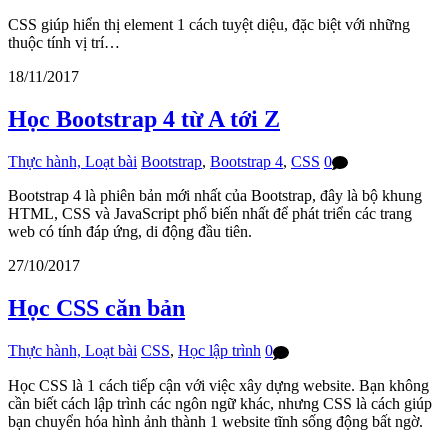
CSS giúp hiển thị element 1 cách tuyệt diệu, đặc biệt với những
thuộc tính vị trí…
18/11/2017
Học Bootstrap 4 từ A tới Z
Thực hành, Loạt bài
Bootstrap
,
Bootstrap 4
,
CSS
0
Bootstrap 4 là phiên bản mới nhất của Bootstrap, đây là bộ khung
HTML, CSS và JavaScript phổ biến nhất để phát triển các trang
web có tính đáp ứng, di động đầu tiên.
27/10/2017
Học CSS căn bản
Thực hành, Loạt bài
CSS
,
Học lập trình
0
Học CSS là 1 cách tiếp cận với việc xây dựng website. Bạn không
cần biết cách lập trình các ngôn ngữ khác, nhưng CSS là cách giúp
bạn chuyển hóa hình ảnh thành 1 website tĩnh sống động bất ngờ.