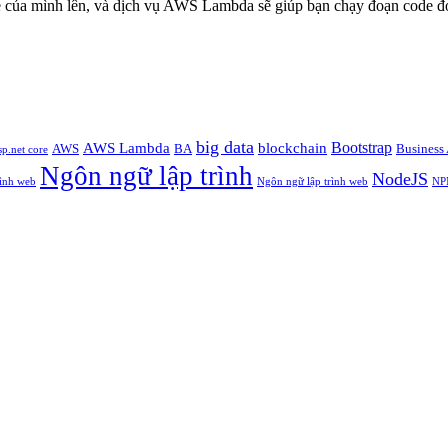
e của mình lên, và dịch vụ AWS Lambda sẽ giúp bạn chạy đoạn code đ
big data
Bootstrap
AWS Lambda
blockchain
AWS
BA
Business 
sp.net core
Ngôn ngữ lập trình
NodeJS
rình web
Ngôn ngữ lập trình web
NP