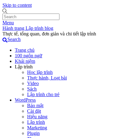
Skip to content
Menu
Hành trang Lập trình blog
Thực tế, tổng quan, đơn giản và chi tiết lập trình
Search
Trang chủ
100 ngôn ngữ
Khái niệm
Lập trình
Học lập trình
Thực hành, Loạt bài
Video
Sách
Lập trình cho trẻ
WordPress
Bảo mật
Cài đặt
Hiệu năng
Lập trình
Marketing
Plugin