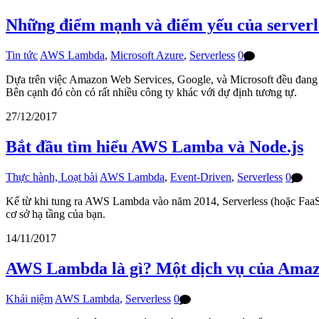
Những điểm mạnh và điểm yếu của serverl
Tin tức
AWS Lambda
,
Microsoft Azure
,
Serverless
0
Dựa trên việc Amazon Web Services, Google, và Microsoft đều đang 
Bên cạnh đó còn có rất nhiều công ty khác với dự định tương tự.
27/12/2017
Bắt đầu tìm hiểu AWS Lamba và Node.js
Thực hành, Loạt bài
AWS Lambda
,
Event-Driven
,
Serverless
0
Kể từ khi tung ra AWS Lambda vào năm 2014, Serverless (hoặc FaaS –
cơ sở hạ tầng của bạn.
14/11/2017
AWS Lambda là gì? Một dịch vụ của Ama
Khái niệm
AWS Lambda
,
Serverless
0