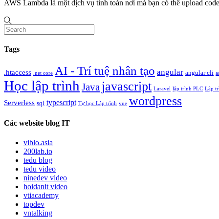
AWS Lambda là một dịch vụ tính toán nơi mà bạn có thể upload cod
Tags
AI - Trí tuệ nhân tạo
angular
.htaccess
angular cli
.net core
a
Học lập trình
javascript
Java
Laravel
lập trình PLC
Lập t
wordpress
typescript
Serverless
sql
Tự học Lập trình
vue
Các website blog IT
viblo.asia
200lab.io
tedu blog
tedu video
ninedev video
hoidanit video
vtiacademy
topdev
vntalking