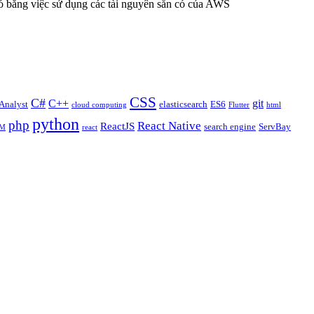
ó bằng việc sử dụng các tài nguyên sẵn có của AWS
CSS
C#
C++
git
Analyst
elasticsearch
ES6
cloud computing
Flutter
html
python
php
React Native
ReactJS
search engine
ServBay
M
react