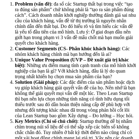
Problem (vấn đề)
: đa số các Startup thất bại trong việc “tạo
ra đúng sản phẩm” chứ không phải là “tạo ra sản phẩm đúng
cách”. Cách doanh nhân khởi nghiệp thường đánh giá sai nhu
cầu của khách hàng, vấn đề từ thị trường là nguyên nhân
chính dẫn đến thất bại. Do đó hiểu rõ và tìm hiểu các vấn đề
là yếu tố đầu tiên của mô hình. Lưu ý: Ở giai đoạn đầu nên
giới hạn trong phạm vi 3 vấn đề mấu chốt mà bạn muốn giải
quyết cho khách hàng.
Customer Segments (CS- Phân khúc khách hàng)
: Các
nhóm khách hàng chính mà bạn hướng đến là ai?
Unique Value Proposition (UVP – Đề xuất giá trị khác
biệt)
: Những ưu điểm mang tính cạnh tranh của mô hình khởi
nghiệp của bạn là gì? Với khách hàng, đâu là lý do quan
trọng nhất khiến họ chọn mua sản phẩm của bạn?
Solution (Giải pháp)
: Các đặc điểm của sản phẩm hoặc dịch
vụ giúp khách hàng giải quyết vấn đề của họ. Nên nhớ là bạn
không thể giải quyết mọi vấn đề một lúc. Theo Lean Startup
thì bạn nên lựa chọn những tính năng có tính hữu dụng tối
thiếu trước sau đó dần hoàn thiện nâng cấp để phù hợp với
nhưng đối tượng khác nhau đã trong vòng phản hồi cốt lõi
của Lean Startup bao gồm Xây dựng – Đo lường – Học hỏi.
Key Metrics (Chỉ số chủ chốt)
: Startup thường dễ bị nhấm
chìm trong núi số liệu để có thể sắp xếp các biến số không
chắc chắn đó. Tuy nhiên ở bất kỳ thời điểm nào cũng chỉ có
một vài hoạt động chính mang lại giá trị. Vậy nên các doanh