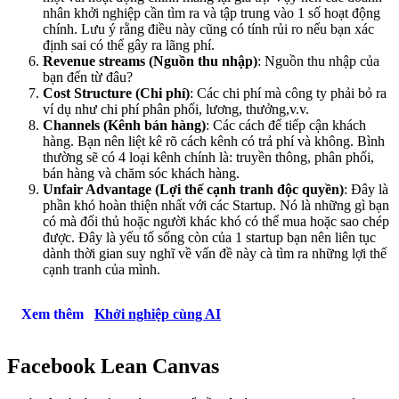
nhân khởi nghiệp cần tìm ra và tập trung vào 1 số hoạt động
chính. Lưu ý rằng điều này cũng có tính rủi ro nếu bạn xác
định sai có thể gây ra lãng phí.
Revenue streams (Nguồn thu nhập)
: Nguồn thu nhập của
bạn đến từ đâu?
Cost Structure (Chi phí)
: Các chi phí mà công ty phải bỏ ra
ví dụ như chi phí phân phối, lương, thưởng,v.v.
Channels (Kênh bán hàng)
: Các cách để tiếp cận khách
hàng. Bạn nên liệt kê rõ cách kênh có trả phí và không. Bình
thường sẽ có 4 loại kênh chính là: truyền thông, phân phối,
bán hàng và chăm sóc khách hàng.
Unfair Advantage (Lợi thế cạnh tranh độc quyền)
: Đây là
phần khó hoàn thiện nhất với các Startup. Nó là những gì bạn
có mà đối thủ hoặc người khác khó có thể mua hoặc sao chép
được. Đây là yếu tố sống còn của 1 startup bạn nên liên tục
dành thời gian suy nghĩ về vấn đề này cà tìm ra những lợi thế
cạnh tranh của mình.
Xem thêm
Khởi nghiệp cùng AI
Facebook Lean Canvas