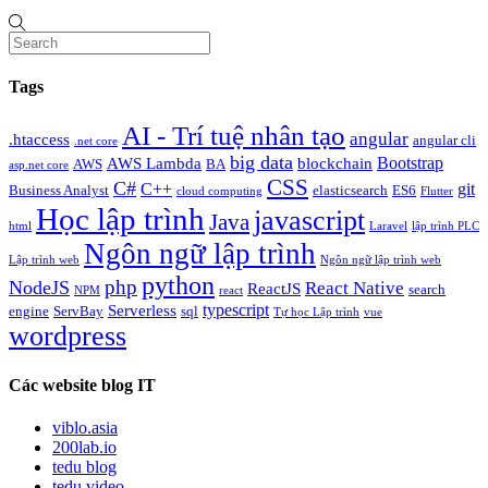
Tags
AI - Trí tuệ nhân tạo
angular
.htaccess
angular cli
.net core
big data
Bootstrap
AWS Lambda
blockchain
AWS
BA
asp.net core
CSS
C#
C++
git
Business Analyst
elasticsearch
ES6
cloud computing
Flutter
Học lập trình
javascript
Java
html
Laravel
lập trình PLC
Ngôn ngữ lập trình
Lập trình web
Ngôn ngữ lập trình web
python
php
NodeJS
React Native
ReactJS
search
NPM
react
typescript
Serverless
engine
ServBay
sql
Tự học Lập trình
vue
wordpress
Các website blog IT
viblo.asia
200lab.io
tedu blog
tedu video