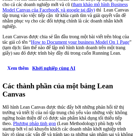
cho cả các doanh nghiệp mới và cũ (
tham khảo mô hình Business
Model Canvas của FacebooK và google tại đây)
thì Lean Canvas
tập trung vào việc tiếp cận từ khía cạnh tìm và giải quyết vấn đề
nhằm phục vụ cho các đối tượng chính là các doanh nhân khởi
nghiệp.
Lean Canvas được chia sẻ lần đầu trong một bài viết trên blog của
tác giả có tên “
How to Document your business Model On 1 Page
”
(tạm dịch: làm thể nào để lập mô hình kinh doanh trên một trang
giấy) sau đó được trình bày đầy đủ trong cuốn Running Lean.
Xem thêm
Khởi nghiệp cùng AI
Các thành phần của một bảng Lean
Canvas
Mô hình Lean Canvas được thúc đẩy bởi những phản hổi từ thị
trường và triết lý của nó tập trung chủ yếu vào những việc không
ngừng hoàn thiện để có được sản phẩm khả dụng tối thiểu tiếp
theo.
Phương pháp tinh gọn
(Lean Methodology) phù hợp với
startup bởi vì nó khuyến khích các doanh nhân khởi nghiệp trình
bày rõ ràng các vấn đề và tránh tạo ra những sản phẩm sai và không