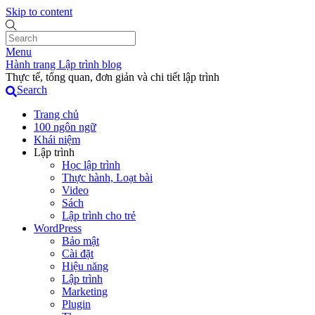
Skip to content
Menu
Hành trang Lập trình blog
Thực tế, tổng quan, đơn giản và chi tiết lập trình
Search
Trang chủ
100 ngôn ngữ
Khái niệm
Lập trình
Học lập trình
Thực hành, Loạt bài
Video
Sách
Lập trình cho trẻ
WordPress
Bảo mật
Cài đặt
Hiệu năng
Lập trình
Marketing
Plugin