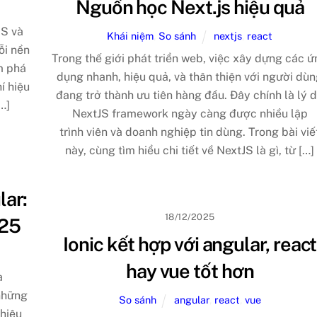
Nguồn học Next.js hiệu quả
OS và
Khái niệm
,
So sánh
nextjs
,
react
ỗi nền
Trong thế giới phát triển web, việc xây dựng các 
m phá
dụng nhanh, hiệu quả, và thân thiện với người dù
í hiệu
đang trở thành ưu tiên hàng đầu. Đây chính là lý 
…]
NextJS framework ngày càng được nhiều lập
trình viên và doanh nghiệp tin dùng. Trong bài viế
này, cùng tìm hiểu chi tiết về NextJS là gì, từ […]
lar:
18/12/2025
025
Ionic kết hợp với angular, react
hay vue tốt hơn
a
những
So sánh
angular
,
react
,
vue
 hiệu