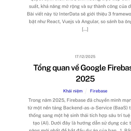
suất, khả năng mở rộng và sự thành công của d
Bài viết này từ InterData sẽ giới thiệu 3 framewo
bật như React, Vuejs và Angular, so sánh ba ôn
[…]
17/12/2025
Tổng quan về Google Fireba
2025
Khái niệm
Firebase
Trong năm 2025, Firebase đã chuyển mình mạ
từ một nền tảng Backend-as-a-Service (BaaS) 
thống sang một hệ sinh thái tích hợp sâu trí tu
tạo (AI). Dưới đây là hướng dẫn sử dụng các t
năng mới nhất để bắt đầu dự án của bạn. 1. Bắ