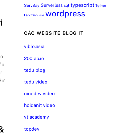
typescript
Serverless
ServBay
sql
Tự học
wordpress
Lập trình
vue
i
CÁC WEBSITE BLOG IT
viblo.asia
ao
200lab.io
ểu
tedu blog
ự
Sự
tedu video
ninedev video
hoidanit video
vtiacademy
&
topdev