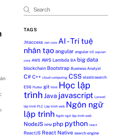
TAGS
n
AI - Trí tuệ
.htaccess
.net core
nhân tạo
angular
angular cli
asp.net
big data
AWS Lambda
AWS
BA
core
Bootstrap
blockchain
Business Analyst
CSS
C#
C++
elasticsearch
Bản
cloud computing
Học lập
git
ES6
Flutter
html
trình
javascript
c
Java
Laravel
Ngôn ngữ
lập trình PLC
Lập trình web
n
lập trình
Ngôn ngữ lập trình web
python
php
NodeJS
NPM
react
React Native
ReactJS
search engine