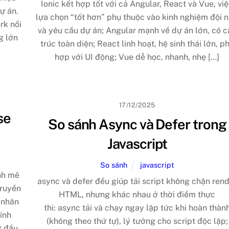
Ionic kết hợp tốt với cả Angular, React và Vue, vi
ự án.
lựa chọn “tốt hơn” phụ thuộc vào kinh nghiệm đội 
rk nổi
và yêu cầu dự án; Angular mạnh về dự án lớn, có c
g lớn
trúc toàn diện; React linh hoạt, hệ sinh thái lớn, p
hợp với UI động; Vue dễ học, nhanh, nhẹ […]
17/12/2025
se
So sánh Async và Defer trong
Javascript
So sánh
javascript
nh mẽ
async và defer đều giúp tải script không chặn ren
truyền
HTML, nhưng khác nhau ở thời điểm thực
ệ nhân
thi: async tải và chạy ngay lập tức khi hoàn thàn
ính
(không theo thứ tự), lý tưởng cho script độc lập;
t đầu