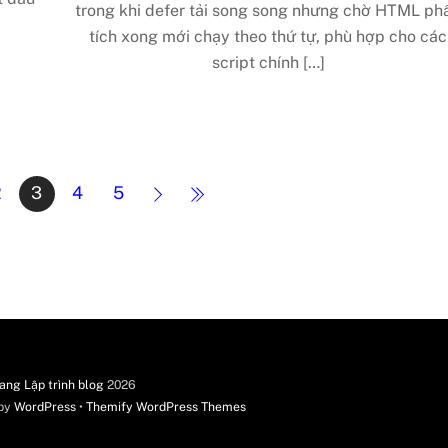
trong khi defer tải song song nhưng chờ HTML ph
tích xong mới chạy theo thứ tự, phù hợp cho các
script chính […]
2
3
4
5
ang Lập trình blog
2026
 by
WordPress
•
Themify WordPress Themes