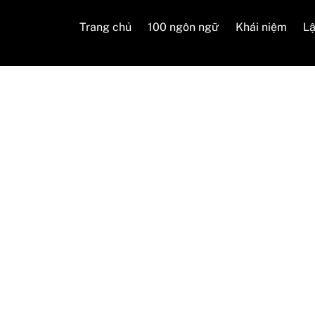
Trang chủ
100 ngôn ngữ
Khái niệm
Lậ