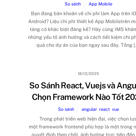
So sánh
App Mobile
Bạn đang băn khoăn về chi phí làm App trên i
Android? Liệu chi phí thiết kế App Mobiletrên m
tảng có khác biệt đáng kể? Hãy cùng IMS khá
những yếu tố ảnh hưởng và cách tiết kiệm chi ph
quả cho dự án của bạn ngay sau đây. Tổng [
18/12/2025
So Sánh React, Vuejs và Angu
Chọn Framework Nào Tốt 2
So sánh
angular
,
react
,
vue
Trong phát triển web hiện đại, việc chọn lự
một framework frontend phù hợp là một trong 
quyết định then chốt, ảnh hưởng trực tiếp đến