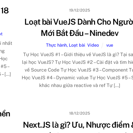
 18
19/12/2025
Loạt bài VueJS Dành Cho Ngườ
Mới Bắt Đầu – Ninedev
pt
i nhất
Thực hành, Loạt bài
,
Video
vue
ụng
Tự Học VueJS #1 – Giới thiệu về VueJS là gì? Tại s
 Học
lại học VueJS? Tự Học VueJS #2 – Cài đặt và tìm hi
 #5 –
về Source Code Tự Học VueJS #3 – Component T
– […]
Học VueJS #4 – Dynamic value Tự Học VueJS #5 – 
khác nhau giữa reactive và ref Tự […]
nền
18/12/2025
Next.JS là gì? Ưu, Nhược điểm 