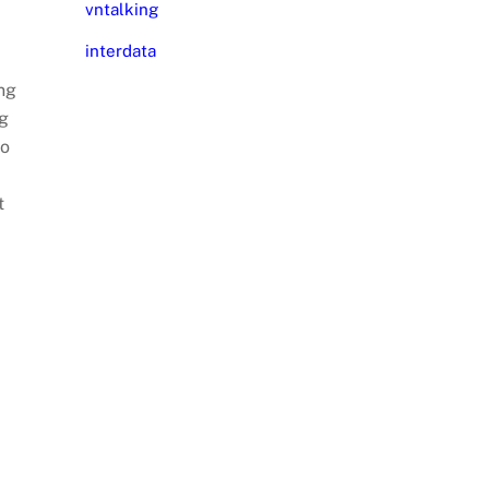
vntalking
interdata
ứng
ng
do
t