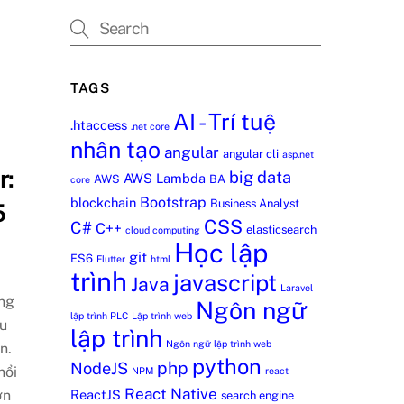
TAGS
AI - Trí tuệ
.htaccess
.net core
nhân tạo
angular
angular cli
asp.net
r:
big data
AWS Lambda
AWS
BA
core
Bootstrap
blockchain
Business Analyst
5
CSS
C#
C++
elasticsearch
cloud computing
Học lập
git
ES6
Flutter
html
trình
javascript
Java
Laravel
ững
Ngôn ngữ
lập trình PLC
Lập trình web
ệu
lập trình
Ngôn ngữ lập trình web
n.
python
php
NodeJS
nổi
NPM
react
React Native
ớn
ReactJS
search engine