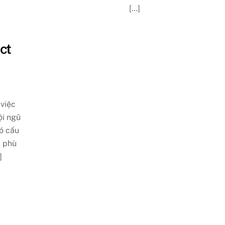
[…]
act
 việc
ội ngũ
ó cấu
, phù
]