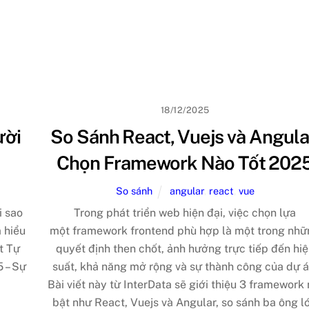
18/12/2025
ười
So Sánh React, Vuejs và Angula
Chọn Framework Nào Tốt 202
So sánh
angular
,
react
,
vue
i sao
Trong phát triển web hiện đại, việc chọn lựa
 hiểu
một framework frontend phù hợp là một trong nh
t Tự
quyết định then chốt, ảnh hưởng trực tiếp đến hi
 – Sự
suất, khả năng mở rộng và sự thành công của dự á
Bài viết này từ InterData sẽ giới thiệu 3 framework 
bật như React, Vuejs và Angular, so sánh ba ông l