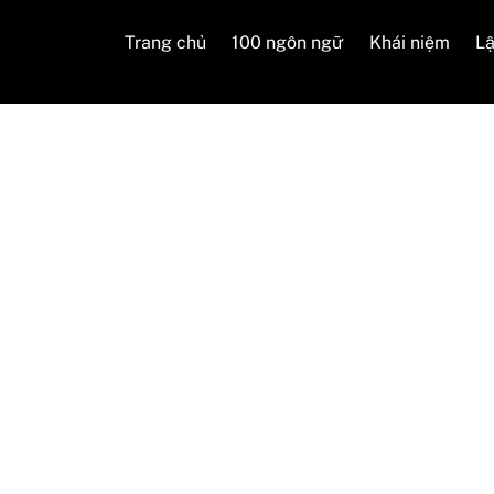
Trang chủ
100 ngôn ngữ
Khái niệm
Lậ