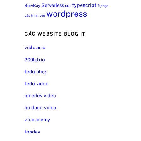
typescript
Serverless
ServBay
sql
Tự học
wordpress
Lập trình
vue
CÁC WEBSITE BLOG IT
viblo.asia
200lab.io
tedu blog
tedu video
ninedev video
hoidanit video
vtiacademy
topdev