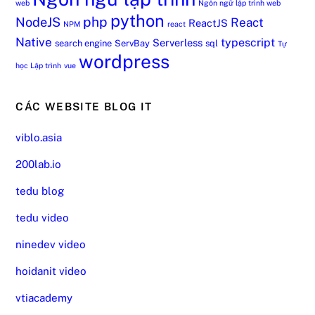
web
Ngôn ngữ lập trình web
python
php
NodeJS
React
ReactJS
NPM
react
Native
typescript
Serverless
search engine
ServBay
sql
Tự
wordpress
học Lập trình
vue
CÁC WEBSITE BLOG IT
viblo.asia
200lab.io
tedu blog
tedu video
ninedev video
hoidanit video
vtiacademy