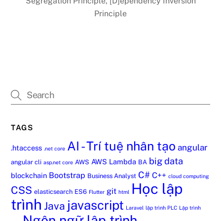
Segregation Principle, [D]ependency Inversion
Principle
TAGS
AI - Trí tuệ nhân tạo
angular
.htaccess
.net core
big data
AWS Lambda
angular cli
AWS
BA
asp.net core
C#
Bootstrap
C++
blockchain
Business Analyst
cloud computing
Học lập
CSS
git
elasticsearch
ES6
Flutter
html
trình
javascript
Java
Laravel
lập trình PLC
Lập trình
Ngôn ngữ lập trình