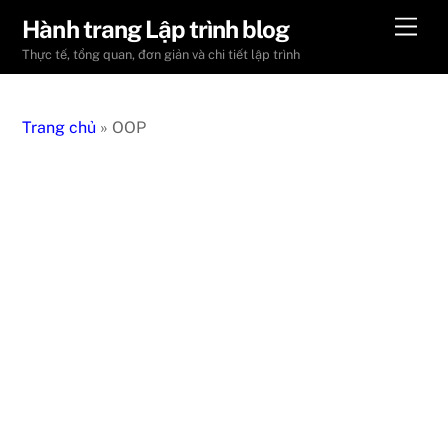
Skip
Men
Hành trang Lập trình blog
to
Thực tế, tổng quan, đơn giản và chi tiết lập trình
content
Trang chủ
»
OOP