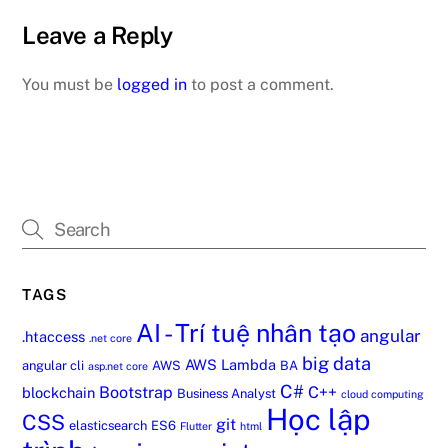
Leave a Reply
You must be
logged in
to post a comment.
TAGS
AI - Trí tuệ nhân tạo
angular
.htaccess
.net core
big data
AWS Lambda
angular cli
AWS
BA
asp.net core
C#
Bootstrap
C++
blockchain
Business Analyst
cloud computing
Học lập
CSS
git
elasticsearch
ES6
Flutter
html