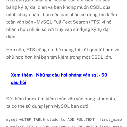
bằng ký tự đại diện và bạn không muốn CSDL của
mình chạy chậm, bạn nên cân nhắc sử dụng tìm kiếm
toàn văn bản – MySQL Full-Text Search (FTS) vì nó
nhanh hơn nhiều so với truy vấn sử dụng ký tự đại
diện.
Hơn nữa, FTS cũng có thể mang lại kết quả tốt hơn và
phù hợp hơn khi bạn tìm kiếm trong một CSDL lớn.
Xem thêm
Những câu hỏi phỏng vấn sql - 50
câu hỏi
Để thêm Index tìm kiếm toàn văn vào bảng students,
ta có thể sử dụng lệnh MySQL bên dưới:
mysql>ALTER TABLE students ADD FULLTEXT (first_name, l
mysql>SELECT * FROM students WHERE MATCH(first_name, 