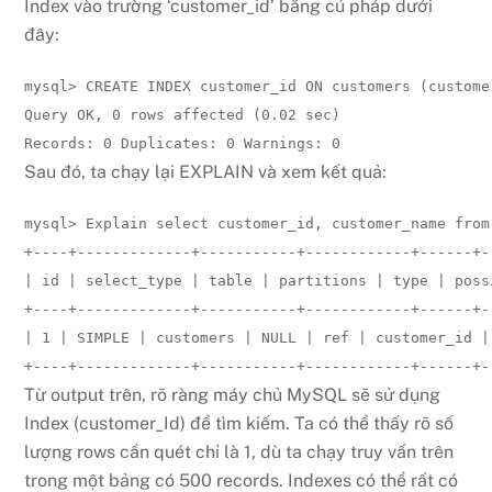
Index vào trường ‘customer_id’ bằng cú pháp dưới
đây:
mysql> CREATE INDEX customer_id ON customers (customer
Query OK, 0 rows affected (0.02 sec)

Records: 0 Duplicates: 0 Warnings: 0
Sau đó, ta chạy lại EXPLAIN và xem kết quả:
mysql> Explain select customer_id, customer_name from
+----+-------------+-----------+------------+------+-
| id | select_type | table | partitions | type | poss
+----+-------------+-----------+------------+------+-
| 1 | SIMPLE | customers | NULL | ref | customer_id |
+----+-------------+-----------+------------+------+-
Từ output trên, rõ ràng máy chủ MySQL sẽ sử dụng
Index (customer_Id) để tìm kiếm. Ta có thể thấy rõ số
lượng rows cần quét chỉ là 1, dù ta chạy truy vấn trên
trong một bảng có 500 records. Indexes có thể rất có