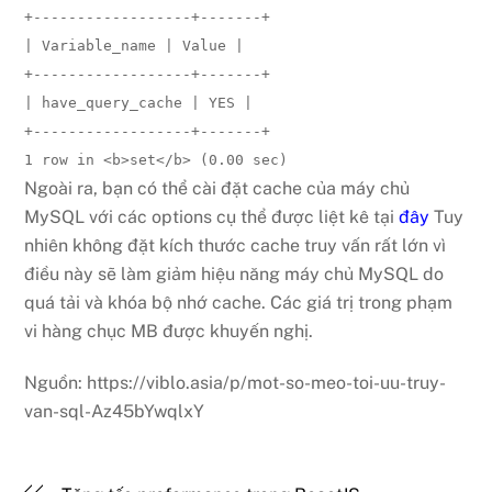
+------------------+-------+

| Variable_name | Value |

+------------------+-------+

| have_query_cache | YES |

+------------------+-------+

1 row in <b>set</b> (0.00 sec)
Ngoài ra, bạn có thể cài đặt cache của máy chủ
MySQL với các options cụ thể được liệt kê tại
đây
Tuy
nhiên không đặt kích thước cache truy vấn rất lớn vì
điều này sẽ làm giảm hiệu năng máy chủ MySQL do
quá tải và khóa bộ nhớ cache. Các giá trị trong phạm
vi hàng chục MB được khuyến nghị.
Nguồn: https://viblo.asia/p/mot-so-meo-toi-uu-truy-
van-sql-Az45bYwqlxY