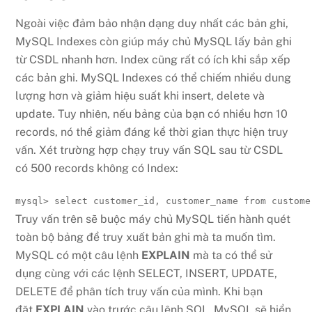
Ngoài việc đảm bảo nhận dạng duy nhất các bản ghi,
MySQL Indexes còn giúp máy chủ MySQL lấy bản ghi
từ CSDL nhanh hơn. Index cũng rất có ích khi sắp xếp
các bản ghi. MySQL Indexes có thể chiếm nhiều dung
lượng hơn và giảm hiệu suất khi insert, delete và
update. Tuy nhiên, nếu bảng của bạn có nhiều hơn 10
records, nó thể giảm đáng kể thời gian thực hiện truy
vấn. Xét trường hợp chạy truy vấn SQL sau từ CSDL
có 500 records không có Index:
mysql> select customer_id, customer_name from custome
Truy vấn trên sẽ buộc máy chủ MySQL tiến hành quét
toàn bộ bảng để truy xuất bản ghi mà ta muốn tìm.
MySQL có một câu lệnh
EXPLAIN
mà ta có thể sử
dụng cùng với các lệnh SELECT, INSERT, UPDATE,
DELETE để phân tích truy vấn của mình. Khi bạn
đặt
EXPLAIN
vào trước câu lệnh SQL, MySQL sẽ hiển