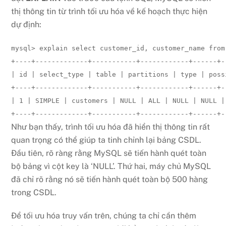
thị thông tin từ trình tối ưu hóa về kế hoạch thực hiện
dự định:
mysql> explain select customer_id, customer_name from
+----+-------------+-----------+------------+------+-
| id | select_type | table | partitions | type | poss
+----+-------------+-----------+------------+------+-
| 1 | SIMPLE | customers | NULL | ALL | NULL | NULL |
+----+-------------+-----------+------------+------+-
Như bạn thấy, trình tối ưu hóa đã hiển thị thông tin rất
quan trọng có thể giúp ta tinh chỉnh lại bảng CSDL.
Đầu tiên, rõ ràng rằng MySQL sẽ tiến hành quét toàn
bộ bảng vì cột key là ‘NULL’. Thứ hai, máy chủ MySQL
đã chỉ rõ rằng nó sẽ tiến hành quét toàn bộ 500 hàng
trong CSDL.
Để tối ưu hóa truy vấn trên, chúng ta chỉ cần thêm