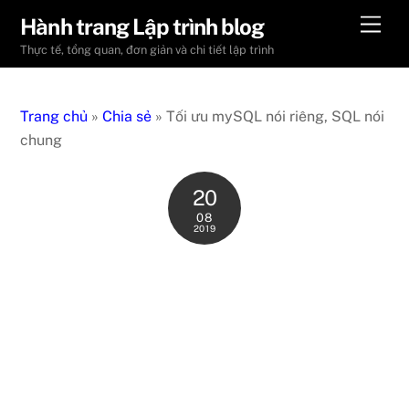
Skip
Men
Hành trang Lập trình blog
to
Thực tế, tổng quan, đơn giản và chi tiết lập trình
content
Trang chủ
»
Chia sẻ
»
Tối ưu mySQL nói riêng, SQL nói
chung
20
08
2019