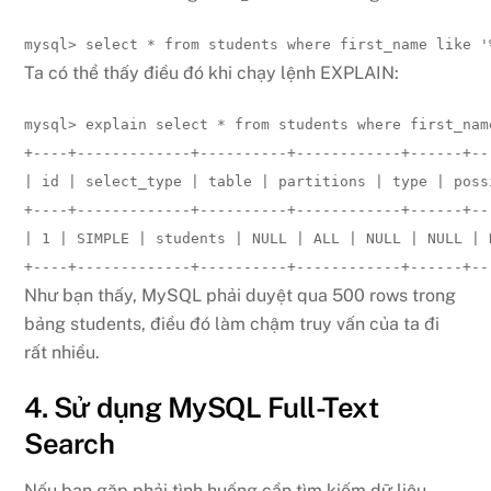
mysql> select * from students where first_name like '
Ta có thể thấy điều đó khi chạy lệnh EXPLAIN:
mysql> explain select * from students where first_nam
+----+-------------+----------+------------+------+--
| id | select_type | table | partitions | type | poss
+----+-------------+----------+------------+------+--
| 1 | SIMPLE | students | NULL | ALL | NULL | NULL | 
+----+-------------+----------+------------+------+--
Như bạn thấy, MySQL phải duyệt qua 500 rows trong
bảng students, điều đó làm chậm truy vấn của ta đi
rất nhiều.
4. Sử dụng MySQL Full-Text
Search
Nếu bạn gặp phải tình huống cần tìm kiếm dữ liệu