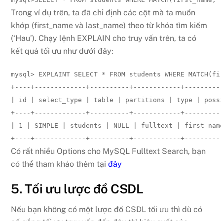
Trong ví dụ trên, ta đã chỉ định các cột mà ta muốn
khớp (first_name và last_name) theo từ khóa tìm kiếm
(‘Hau’). Chạy lệnh EXPLAIN cho truy vấn trên, ta có
kết quả tối ưu như dưới đây:
mysql> EXPLAINT SELECT * FROM students WHERE MATCH(fi
+----+-------------+----------+------------+---------
| id | select_type | table | partitions | type | poss
+----+-------------+----------+------------+---------
| 1 | SIMPLE | students | NULL | fulltext | first_nam
+----+-------------+----------+------------+---------
Có rất nhiều Options cho MySQL Fulltext Search, bạn
có thể tham khảo thêm tại
đây
5. Tối ưu lược đồ CSDL
Nếu bạn không có một lược đồ CSDL tối ưu thì dù có