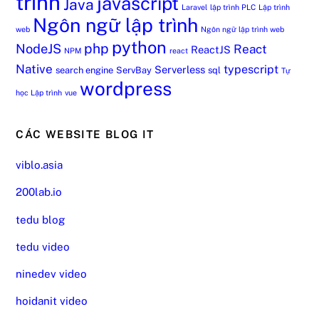
trình
javascript
Java
Laravel
lập trình PLC
Lập trình
Ngôn ngữ lập trình
web
Ngôn ngữ lập trình web
python
php
NodeJS
React
ReactJS
NPM
react
Native
typescript
Serverless
search engine
ServBay
sql
Tự
wordpress
học Lập trình
vue
CÁC WEBSITE BLOG IT
viblo.asia
200lab.io
tedu blog
tedu video
ninedev video
hoidanit video