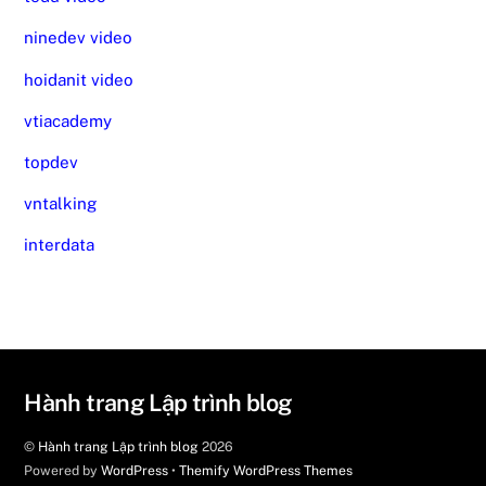
ninedev video
hoidanit video
vtiacademy
topdev
vntalking
interdata
Hành trang Lập trình blog
©
Hành trang Lập trình blog
2026
Powered by
WordPress
•
Themify WordPress Themes