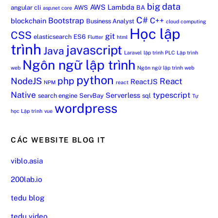
big data
AWS Lambda
angular cli
AWS
BA
asp.net core
C#
Bootstrap
C++
blockchain
Business Analyst
cloud computing
Học lập
CSS
git
elasticsearch
ES6
Flutter
html
trình
javascript
Java
Laravel
lập trình PLC
Lập trình
Ngôn ngữ lập trình
web
Ngôn ngữ lập trình web
python
php
NodeJS
React
ReactJS
NPM
react
Native
typescript
Serverless
search engine
ServBay
sql
Tự
wordpress
học Lập trình
vue
CÁC WEBSITE BLOG IT
viblo.asia
200lab.io
tedu blog
tedu video