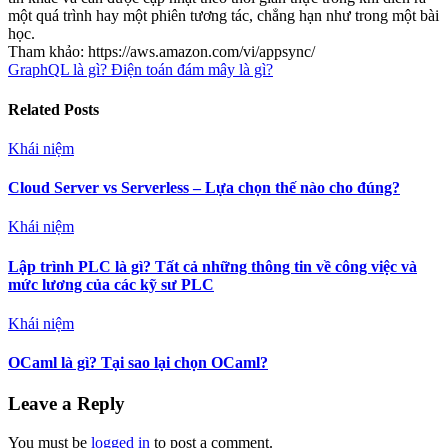
một quá trình hay một phiên tương tác, chẳng hạn như trong một bài
học.
Tham khảo: https://aws.amazon.com/vi/appsync/
GraphQL là gì?
Điện toán đám mây là gì?
Related Posts
Khái niệm
Cloud Server vs Serverless – Lựa chọn thế nào cho đúng?
Khái niệm
Lập trình PLC là gì? Tất cả những thông tin về công việc và
mức lương của các kỹ sư PLC
Khái niệm
OCaml là gì? Tại sao lại chọn OCaml?
Leave a Reply
You must be
logged in
to post a comment.