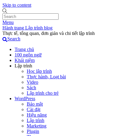
Skip to content
Menu
Hành trang Lập trình blog
Thực tế, tổng quan, đơn giản và chi tiết lập trình
Search
Trang chủ
100 ngôn ngữ
Khái niệm
Lập trình
Học lập trình
Thực hành, Loạt bài
Video
Sách
Lập trình cho trẻ
WordPress
Bảo mật
Cài đặt
Hiệu năng
Lập trình
Marketing
Plugin