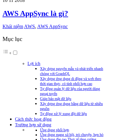
10
11
2018
AWS AppSync là gì?
Khái niệm
AWS
,
AWS AppSync
Mục lục
Lợi ích
Xây dựng nguyên mẫu và phát triển nhanh
chóng với GraphQL
Xây dựng ứng dụng di động và web theo
thời gian thực, có tính phối hợp cao
Tự động quản lý dữ liệu của người dùng
ngoại tuyến
Giúp bảo mật dữ liệu
Xây dựng ứng dụng bằng dữ liệu từ nhiều
nguồn
Tự động xử lý xung đột dữ liệu
Cách thức hoạt động
Trường hợp sử dụng
Ứng dụng phối hợp
Ứng dụng mạng xã hội, trò chuyện, hẹn hò
Ứng dụng đào tạo Thực tế tăng cường