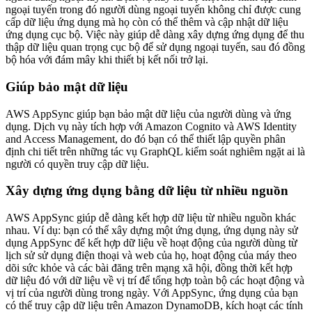
ngoại tuyến trong đó người dùng ngoại tuyến không chỉ được cung
cấp dữ liệu ứng dụng mà họ còn có thể thêm và cập nhật dữ liệu
ứng dụng cục bộ. Việc này giúp dễ dàng xây dựng ứng dụng để thu
thập dữ liệu quan trọng cục bộ để sử dụng ngoại tuyến, sau đó đồng
bộ hóa với đám mây khi thiết bị kết nối trở lại.
Giúp bảo mật dữ liệu
AWS AppSync giúp bạn bảo mật dữ liệu của người dùng và ứng
dụng. Dịch vụ này tích hợp với Amazon Cognito và AWS Identity
and Access Management, do đó bạn có thể thiết lập quyền phân
định chi tiết trên những tác vụ GraphQL kiểm soát nghiêm ngặt ai là
người có quyền truy cập dữ liệu.
Xây dựng ứng dụng bằng dữ liệu từ nhiều nguồn
AWS AppSync giúp dễ dàng kết hợp dữ liệu từ nhiều nguồn khác
nhau. Ví dụ: bạn có thể xây dựng một ứng dụng, ứng dụng này sử
dụng AppSync để kết hợp dữ liệu về hoạt động của người dùng từ
lịch sử sử dụng điện thoại và web của họ, hoạt động của máy theo
dõi sức khỏe và các bài đăng trên mạng xã hội, đồng thời kết hợp
dữ liệu đó với dữ liệu về vị trí để tổng hợp toàn bộ các hoạt động và
vị trí của người dùng trong ngày. Với AppSync, ứng dụng của bạn
có thể truy cập dữ liệu trên Amazon DynamoDB, kích hoạt các tính