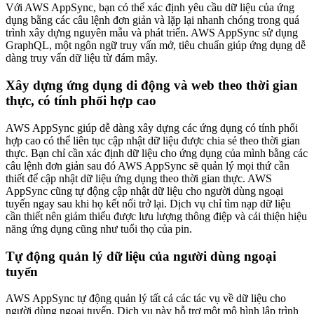
Với AWS AppSync, bạn có thể xác định yêu cầu dữ liệu của ứng
dụng bằng các câu lệnh đơn giản và lặp lại nhanh chóng trong quá
trình xây dựng nguyên mẫu và phát triển. AWS AppSync sử dụng
GraphQL, một ngôn ngữ truy vấn mở, tiêu chuẩn giúp ứng dụng dễ
dàng truy vấn dữ liệu từ đám mây.
Xây dựng ứng dụng di động và web theo thời gian
thực, có tính phối hợp cao
AWS AppSync giúp dễ dàng xây dựng các ứng dụng có tính phối
hợp cao có thể liên tục cập nhật dữ liệu được chia sẻ theo thời gian
thực. Bạn chỉ cần xác định dữ liệu cho ứng dụng của mình bằng các
câu lệnh đơn giản sau đó AWS AppSync sẽ quản lý mọi thứ cần
thiết để cập nhật dữ liệu ứng dụng theo thời gian thực. AWS
AppSync cũng tự động cập nhật dữ liệu cho người dùng ngoại
tuyến ngay sau khi họ kết nối trở lại. Dịch vụ chỉ tìm nạp dữ liệu
cần thiết nên giảm thiểu được lưu lượng thông điệp và cải thiện hiệu
năng ứng dụng cũng như tuổi thọ của pin.
Tự động quản lý dữ liệu của người dùng ngoại
tuyến
AWS AppSync tự động quản lý tất cả các tác vụ về dữ liệu cho
người dùng ngoại tuyến. Dịch vụ này hỗ trợ một mô hình lập trình