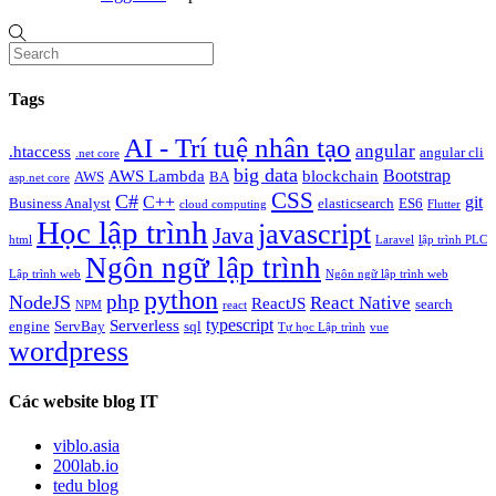
Tags
AI - Trí tuệ nhân tạo
angular
.htaccess
angular cli
.net core
big data
Bootstrap
AWS Lambda
blockchain
AWS
BA
asp.net core
CSS
C#
C++
git
Business Analyst
elasticsearch
ES6
cloud computing
Flutter
Học lập trình
javascript
Java
html
Laravel
lập trình PLC
Ngôn ngữ lập trình
Lập trình web
Ngôn ngữ lập trình web
python
php
NodeJS
React Native
ReactJS
search
NPM
react
typescript
Serverless
engine
ServBay
sql
Tự học Lập trình
vue
wordpress
Các website blog IT
viblo.asia
200lab.io
tedu blog