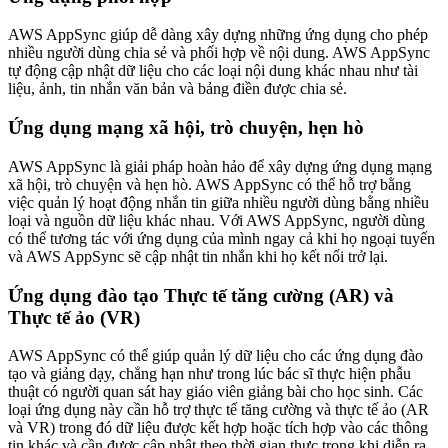
AWS AppSync giúp dễ dàng xây dựng những ứng dụng cho phép
nhiều người dùng chia sẻ và phối hợp về nội dung. AWS AppSync
tự động cập nhật dữ liệu cho các loại nội dung khác nhau như tài
liệu, ảnh, tin nhắn văn bản và bảng điền được chia sẻ.
Ứng dụng mạng xã hội, trò chuyện, hẹn hò
AWS AppSync là giải pháp hoàn hảo để xây dựng ứng dụng mạng
xã hội, trò chuyện và hẹn hò. AWS AppSync có thể hỗ trợ bằng
việc quản lý hoạt động nhắn tin giữa nhiều người dùng bằng nhiều
loại và nguồn dữ liệu khác nhau. Với AWS AppSync, người dùng
có thể tương tác với ứng dụng của mình ngay cả khi họ ngoại tuyến
và AWS AppSync sẽ cập nhật tin nhắn khi họ kết nối trở lại.
Ứng dụng đào tạo Thực tế tăng cường (AR) và
Thực tế ảo (VR)
AWS AppSync có thể giúp quản lý dữ liệu cho các ứng dụng đào
tạo và giảng dạy, chẳng hạn như trong lúc bác sĩ thực hiện phẫu
thuật có người quan sát hay giáo viên giảng bài cho học sinh. Các
loại ứng dụng này cần hỗ trợ thực tế tăng cường và thực tế ảo (AR
và VR) trong đó dữ liệu được kết hợp hoặc tích hợp vào các thông
tin khác và cần được cập nhật theo thời gian thực trong khi diễn ra