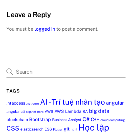
Leave a Reply
You must be
logged in
to post a comment.
TAGS
AI - Trí tuệ nhân tạo
angular
.htaccess
.net core
big data
AWS Lambda
angular cli
AWS
BA
asp.net core
C#
Bootstrap
C++
blockchain
Business Analyst
cloud computing
Học lập
CSS
git
elasticsearch
ES6
Flutter
html