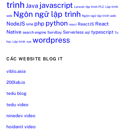
trình
javascript
Java
Laravel
lập trình PLC
Lập trình
Ngôn ngữ lập trình
web
Ngôn ngữ lập trình web
python
php
NodeJS
React
ReactJS
NPM
react
Native
typescript
Serverless
search engine
ServBay
sql
Tự
wordpress
học Lập trình
vue
CÁC WEBSITE BLOG IT
viblo.asia
200lab.io
tedu blog
tedu video
ninedev video
hoidanit video