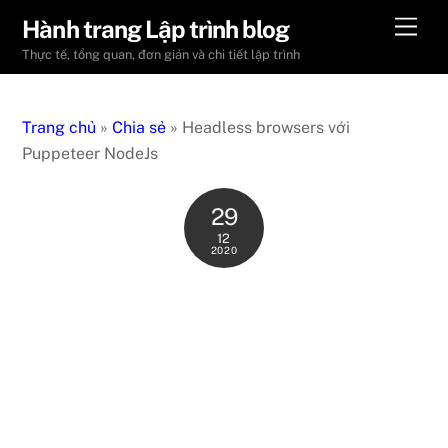
Skip
Men
Hành trang Lập trình blog
to
Thực tế, tổng quan, đơn giản và chi tiết lập trình
content
Trang chủ
»
Chia sẻ
»
Headless browsers với
Puppeteer NodeJs
29
12
2020