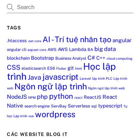
TAGS
AI - Trí tuệ nhân tạo
angular
.htaccess
.net core
big data
AWS Lambda
angular cli
AWS
BA
asp.net core
C#
Bootstrap
C++
blockchain
Business Analyst
cloud computing
Học lập
CSS
git
elasticsearch
ES6
Flutter
html
trình
javascript
Java
Laravel
lập trình PLC
Lập trình
Ngôn ngữ lập trình
web
Ngôn ngữ lập trình web
python
php
NodeJS
React
ReactJS
NPM
react
Native
typescript
Serverless
search engine
ServBay
sql
Tự
wordpress
học Lập trình
vue
CÁC WEBSITE BLOG IT