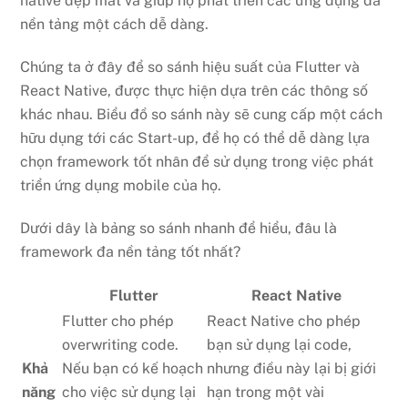
native đẹp mắt và giúp họ phát triển các ứng dụng đa
nền tảng một cách dễ dàng.
Chúng ta ở đây để so sánh hiệu suất của Flutter và
React Native, được thực hiện dựa trên các thông số
khác nhau. Biểu đồ so sánh này sẽ cung cấp một cách
hữu dụng tới các Start-up, để họ có thể dễ dàng lựa
chọn framework tốt nhân để sử dụng trong việc phát
triển ứng dụng mobile của họ.
Dưới dây là bảng so sánh nhanh để hiểu, đâu là
framework đa nền tảng tốt nhất?
Flutter
React Native
Flutter cho phép
React Native cho phép
overwriting code.
bạn sử dụng lại code,
Khả
Nếu bạn có kế hoạch
nhưng điều này lại bị giới
năng
cho việc sử dụng lại
hạn trong một vài