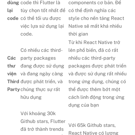
dùng
code thì Flutter là
components cơ bản. Để
lại
tùy chọn tốt nhất để
có thể định nghĩa các
code
có thể tối ưu được
style cho nền tảng React
việc lựa sử dụng lại
Native sẽ mất khá nhiều
code.
thời gian
Từ khi React Native trở
Có nhiều các third-
lên phổ biến, đã có rất
Các
party packages
nhiều các third-party
thư
đang được sử dụng
packages được phát triển
viện
và đang ngày càng
và được sử dụng rất nhiều
Third
được phát triển, và
trong ứng dụng, chúng có
Party
chúng thực sự rất
thể được thêm bớt một
hữu dụng
cách linh động trong ứng
dụng của bạn
Với khoảng 30k
Github stars, Flutter
Với 65k Github stars,
đã trở thành trends
React Native có lượng