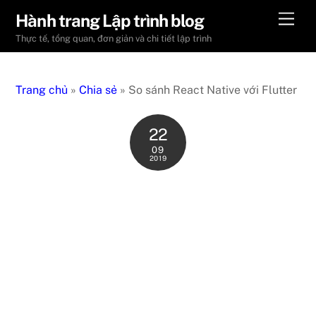
Skip
Men
Hành trang Lập trình blog
to
Thực tế, tổng quan, đơn giản và chi tiết lập trình
content
Trang chủ
»
Chia sẻ
»
So sánh React Native với Flutter
22
09
2019