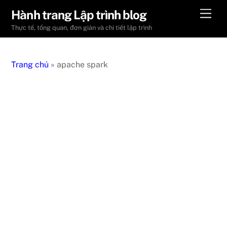
Skip
Men
Hành trang Lập trình blog
to
Thực tế, tổng quan, đơn giản và chi tiết lập trình
content
Trang chủ
»
apache spark