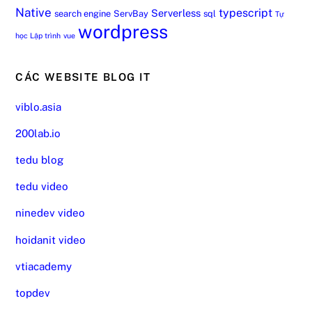
Native
typescript
Serverless
search engine
ServBay
sql
Tự
wordpress
học Lập trình
vue
CÁC WEBSITE BLOG IT
viblo.asia
200lab.io
tedu blog
tedu video
ninedev video
hoidanit video
vtiacademy
topdev