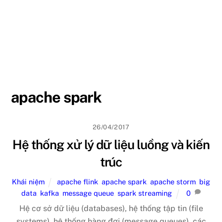
apache spark
26/04/2017
Hệ thống xử lý dữ liệu luồng và kiến
trúc
Khái niệm
apache flink
,
apache spark
,
apache storm
,
big
data
,
kafka
,
message queue
,
spark streaming
0
Hệ cơ sở dữ liệu (databases), hệ thống tập tin (file
systems), hệ thống hàng đợi (message queues), các