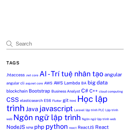
TAGS
AI - Trí tuệ nhân tạo
angular
.htaccess
.net core
big data
AWS Lambda
angular cli
AWS
BA
asp.net core
C#
Bootstrap
C++
blockchain
Business Analyst
cloud computing
Học lập
CSS
git
elasticsearch
ES6
Flutter
html
trình
javascript
Java
Laravel
lập trình PLC
Lập trình
Ngôn ngữ lập trình
web
Ngôn ngữ lập trình web
python
php
NodeJS
React
ReactJS
NPM
react