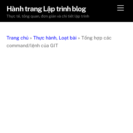
Skip
Men
Hành trang Lập trình blog
to
Thực tế, tổng quan, đơn giản và chi tiết lập trình
content
Trang chủ
»
Thực hành, Loạt bài
»
Tổng hợp các
command/lệnh của GIT