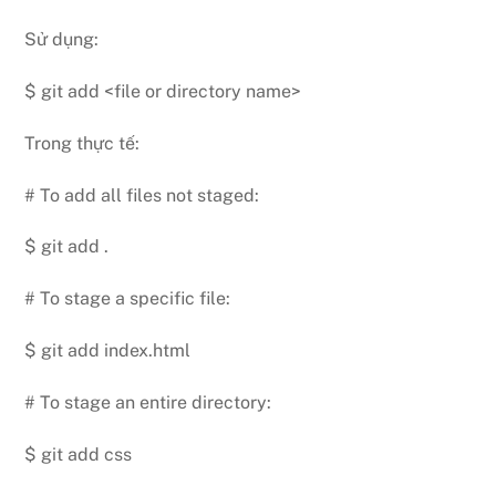
Sử dụng:
$ git add <file or directory name>
Trong thực tế:
# To add all files not staged:
$ git add .
# To stage a specific file:
$ git add index.html
# To stage an entire directory:
$ git add css