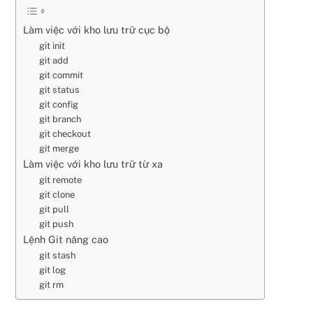
Làm việc với kho lưu trữ cục bộ
git init
git add
git commit
git status
git config
git branch
git checkout
git merge
Làm việc với kho lưu trữ từ xa
git remote
git clone
git pull
git push
Lệnh Git nâng cao
git stash
git log
git rm