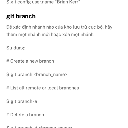
$ git config user.name “Brian Kerr”
git branch
Để xác định nhánh nào của kho lưu trữ cục bộ, hãy
thêm một nhánh mới hoặc xóa một nhánh.
Sử dụng:
# Create a new branch
$ git branch <branch_name>
# List all remote or local branches
$ git branch -a
# Delete a branch
$ git branch -d <branch_name>