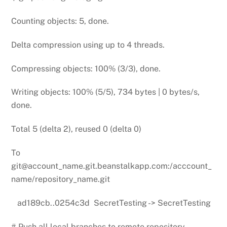
Counting objects: 5, done.
Delta compression using up to 4 threads.
Compressing objects: 100% (3/3), done.
Writing objects: 100% (5/5), 734 bytes | 0 bytes/s,
done.
Total 5 (delta 2), reused 0 (delta 0)
To
git@account_name.git.beanstalkapp.com:/acccount_
name/repository_name.git
ad189cb..0254c3d SecretTesting -> SecretTesting
# Push all local branches to remote repository