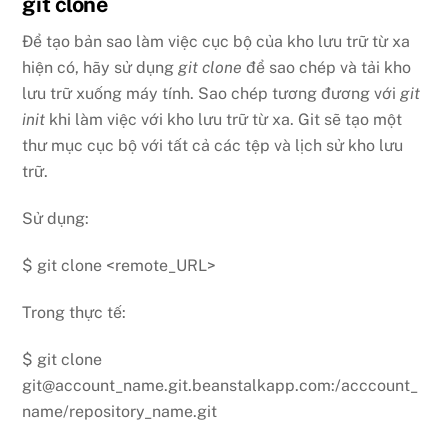
git clone
Để tạo bản sao làm việc cục bộ của kho lưu trữ từ xa
hiện có, hãy sử dụng
git clone
để sao chép và tải kho
lưu trữ xuống máy tính. Sao chép tương đương với
git
init
khi làm việc với kho lưu trữ từ xa. Git sẽ tạo một
thư mục cục bộ với tất cả các tệp và lịch sử kho lưu
trữ.
Sử dụng:
$ git clone <remote_URL>
Trong thực tế:
$ git clone
git@account_name.git.beanstalkapp.com:/acccount_
name/repository_name.git