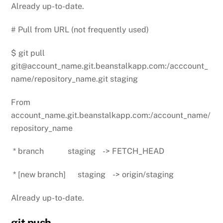
Already up-to-date.
# Pull from URL (not frequently used)
$ git pull
git@account_name.git.beanstalkapp.com:/acccount_
name/repository_name.git staging
From
account_name.git.beanstalkapp.com:/account_name/
repository_name
* branch staging -> FETCH_HEAD
* [new branch] staging -> origin/staging
Already up-to-date.
git push