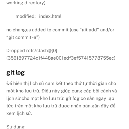
working directory)
modified: index.html
no changes added to commit (use “git add” and/or
“git commit -a”)
Dropped refs/stash@{0}
(3561897724c1f448ae001edf3ef57415778755ec)
git log
Để hiển thị lịch sử cam kết theo thứ tự thời gian cho
một kho lưu trữ. Điều này giúp cung cấp bối cảnh và
lịch sử cho một kho lưu trữ.
git log
có sẵn ngay lập
tức trên một kho lưu trữ được nhân bản gần đây để
xem lịch sử.
Back
To
Top
Sử dụng: