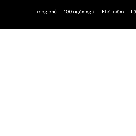
Trang chủ
100 ngôn ngữ
Khái niệm
Lậ