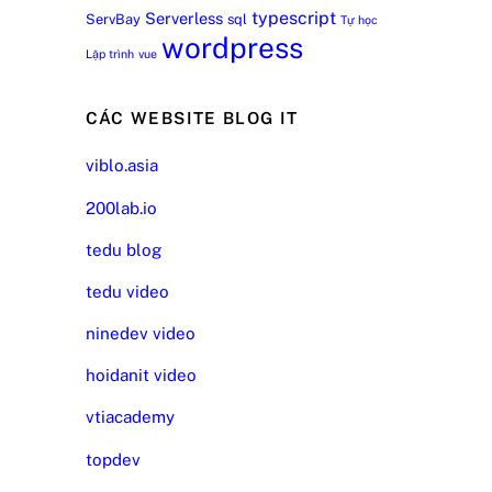
typescript
Serverless
ServBay
sql
Tự học
wordpress
Lập trình
vue
CÁC WEBSITE BLOG IT
viblo.asia
200lab.io
tedu blog
tedu video
ninedev video
hoidanit video
vtiacademy
topdev