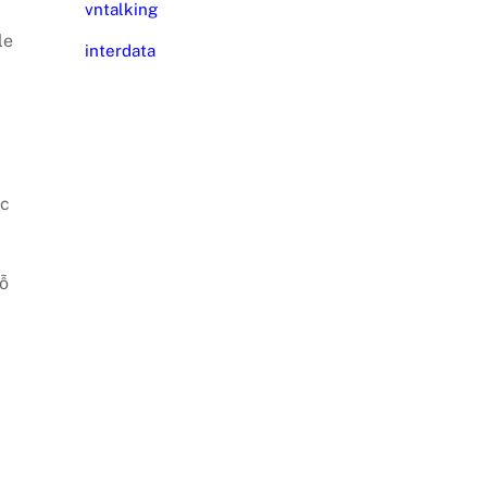
vntalking
le
interdata
ợc
hỗ