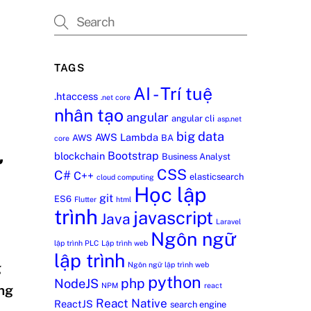
TAGS
AI - Trí tuệ
.htaccess
.net core
nhân tạo
angular
angular cli
asp.net
big data
AWS Lambda
AWS
BA
core
Bootstrap
ử
blockchain
Business Analyst
CSS
C#
C++
elasticsearch
cloud computing
Học lập
git
ES6
Flutter
html
trình
javascript
Java
Laravel
Ngôn ngữ
lập trình PLC
Lập trình web
lập trình
Ngôn ngữ lập trình web
g
python
php
NodeJS
NPM
react
ứng
React Native
ReactJS
search engine