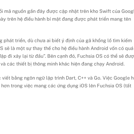
đổi mã nguồn gần đây được cập nhật trên kho Swift của Goog
 này trên hệ điều hành bí mật đang được phát triển mang tên
phát triển, dù chưa ai biết ý định của gã khổng lồ tìm kiếm
OS sẽ là một sự thay thế cho hệ điều hành Android vốn có quá
ập đi xây lại từ đầu”. Bên cạnh đó, Fuchsia OS có thể sẽ đư
T) và các thiết bị thông minh khác hiện đang chạy Android.
viết bằng ngôn ngữ lập trình Dart, C++ và Go. Việc Google 
thở hơn trong việc mang các ứng dụng iOS lên Fuchsia OS (tất