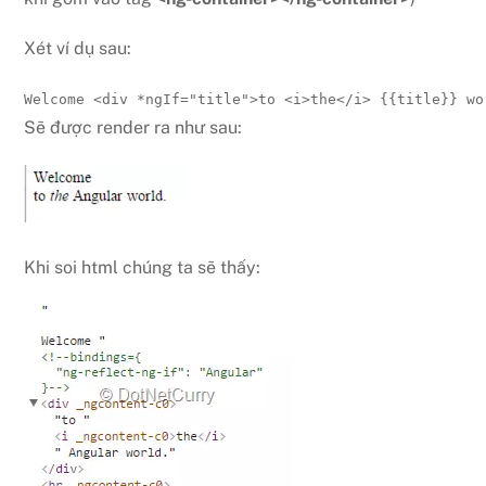
Xét ví dụ sau:
Welcome 
<
div 
*ngIf
=
"
title
"
>
to 
<
i
>
the
</
i
>
 {{title}} wo
Sẽ được render ra như sau:
Khi soi html chúng ta sẽ thấy: