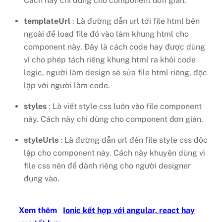
Cách này chỉ dùng cho component đơn giản.
templateUrl
: Là đường dẫn url tới file html bên
ngoài để load file đó vào làm khung html cho
component này. Đây là cách code hay được dùng
vì cho phép tách riêng khung html ra khỏi code
logic, người làm design sẽ sửa file html riêng, độc
lập với người làm code.
styles
: Là viết style css luôn vào file component
này. Cách này chỉ dùng cho component đơn giản.
styleUrls
: Là đường dẫn url đến file style css độc
lập cho component này. Cách này khuyên dùng vì
file css nên để dành riêng cho người designer
đụng vào.
Xem thêm
Ionic kết hợp với angular, react hay