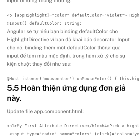
input binding thông thường.
<
p 
[appHighlight]
=
"
color
"
defaultColor
=
"
violet
"
>
 High
@
Input
(
)
 defaultColor
:
string
;
Angular sẽ tự hiểu bạn binding defaultColor cho
HighlightDirective vì bạn đã khai báo decorator Input
cho nó. binding thêm một defaultColor thông qua
input để làm màu mặc định. trong hàm xử lý cho sự
kiện chuột thay đổi như sau:
@
HostListener
(
'mouseenter'
)
onMouseEnter
(
)
{
this
.
hig
5.5 Hoàn thiện ứng dụng đơn giả
này.
Update file app.component.html:
<
h1
>
My First Attribute Directive
</
h1
>
<
h4
>
Pick a highl
<
input 
type
=
"
radio
"
name
=
"
colors
"
(click)
=
"
color='ye