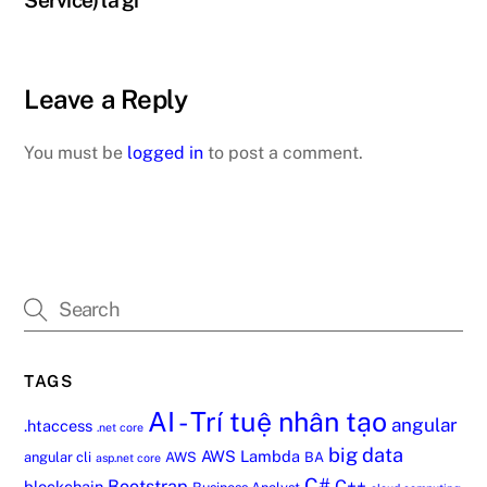
Service) là gì
Leave a Reply
You must be
logged in
to post a comment.
TAGS
AI - Trí tuệ nhân tạo
angular
.htaccess
.net core
big data
AWS Lambda
angular cli
AWS
BA
asp.net core
C#
Bootstrap
C++
blockchain