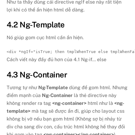
Như ta thấy dùng cái directive ngIf else này rất tiện
lợi khi có thể ẩn hiện html dễ dàng.
4.2 Ng-Template
Nó giúp gom cục html cần ẩn hiện.
<
div 
*ngIf
=
"
isTrue; then tmplWhenTrue else tmplWhenFa
Cách viết này đầy đủ hơn của 4.1 Ng-if… else
4.3 Ng-Container
Tương tự như
Ng-Template
dùng để gom html. Nhưng
điểm mạnh của
Ng-Container
là thẻ directive này
không render ra tag
<ng-container>
html như là
<ng-
template>
mà tag sẽ được ẩn đi, giúp cho layout css
không bị vỡ nếu bạn gom html (Không sợ bị nhảy từ
div cha sang div con, cấu trúc html không hề thay đổi
khi gom vào tag
<ng-container></ng-container>
)