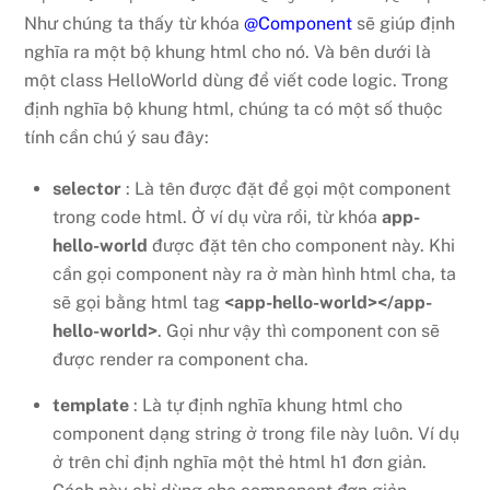
Như chúng ta thấy từ khóa
@Component
sẽ giúp định
nghĩa ra một bộ khung html cho nó. Và bên dưới là
một class HelloWorld dùng để viết code logic. Trong
định nghĩa bộ khung html, chúng ta có một số thuộc
tính cần chú ý sau đây:
selector
: Là tên được đặt để gọi một component
trong code html. Ở ví dụ vừa rồi, từ khóa
app-
hello-world
được đặt tên cho component này. Khi
cần gọi component này ra ở màn hình html cha, ta
sẽ gọi bằng html tag
<app-hello-world></app-
hello-world>
. Gọi như vậy thì component con sẽ
được render ra component cha.
template
: Là tự định nghĩa khung html cho
component dạng string ở trong file này luôn. Ví dụ
ở trên chỉ định nghĩa một thẻ html h1 đơn giản.