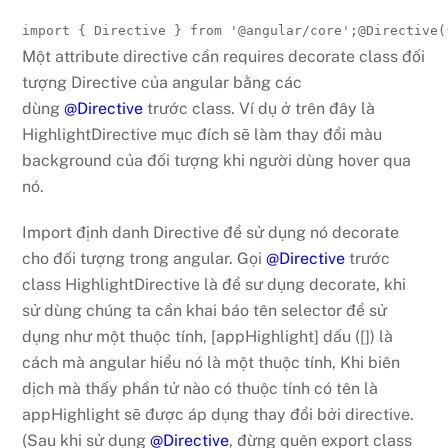
import
{
 Directive 
}
from
'@angular/core'
;
@
Directive
(
Một attribute directive cần requires decorate class đối
tượng Directive của angular bằng các
dùng
@Directive
trước class. Ví dụ ở trên đây là
HighlightDirective mục đích sẽ làm thay đổi màu
background của đối tượng khi người dùng hover qua
nó.
Import định danh Directive để sử dụng nó decorate
cho đối tượng trong angular. Gọi
@Directive
trước
class HighlightDirective là để sư dụng decorate, khi
sử dùng chúng ta cần khai báo tên selector để sử
dụng như một thuộc tính, [appHighlight] dấu ([]) là
cách mà angular hiểu nó là một thuộc tính, Khi biên
dịch mà thấy phần tử nào có thuộc tính có tên là
appHighlight sẽ được áp dụng thay đổi bởi directive.
(Sau khi sử dụng
@Directive
, đừng quên export class