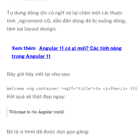
Tự dưng dòng div có ngIf nó lại chèn một cái thuộc
tính _ngcontent-c0, dẫn đến dòng đó bị xuống dòng,
làm sai layout design.
Xem thêm
Angular 11 có gì mới? Các tính năng
trong Angular 11
Bây giờ hãy viết lại như sau:
Welcome 
<
ng-container 
*ngIf
=
"
title
"
>
to 
<
i
>
the
</
i
>
 {{t
Kết quả sẽ thật đẹp ngay:
Đó là vì html đã được dọn gọn gàng: