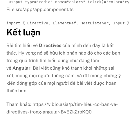
<
input 
type
=
"
radio
"
name
=
"
colors
"
(click)
=
"
color='cy
File src/app/app.component.ts:
import
{
 Directive
,
 ElementRef
,
 HostListener
,
 Input 
}
Kết luận
Bài tìm hiểu về
Directives
của mình đến đây là kết
thúc. Hy vọng nó sẽ hữu ích phần nào đó cho các bạn
trong quá trình tìm hiểu cũng như đang làm
về
Angular
. Bài viết cũng khó tránh khỏi những sai
xót, mong mọi người thông cảm, và rất mong những ý
kiến đóng góp của mọi người để bài viết được hoàn
thiện hơn
Tham khảo: https://viblo.asia/p/tim-hieu-co-ban-ve-
directives-trong-angular-ByEZk2roKQ0