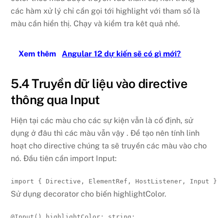
các hàm xử lý chỉ cần gọi tới highlight với tham số là
màu cần hiển thị. Chạy và kiểm tra kêt quả nhé.
Xem thêm
Angular 12 dự kiến sẽ có gì mới?
5.4 Truyền dữ liệu vào directive
thông qua Input
Hiện tại các màu cho các sự kiện vẫn là cố định, sử
dụng ở đâu thì các màu vẫn vậy . Để tạo nên tính linh
hoạt cho directive chúng ta sẽ truyền các màu vào cho
nó. Đầu tiên cần import Input:
import
{
 Directive
,
 ElementRef
,
 HostListener
,
 Input 
}
Sử dụng decorator cho biến highlightColor.
@
Input
(
)
 highlightColor
:
string
;