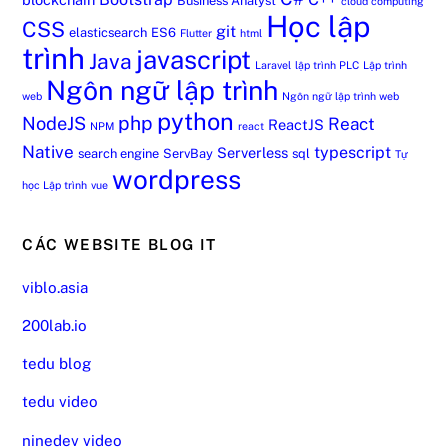
Business Analyst
cloud computing
Học lập
CSS
git
elasticsearch
ES6
Flutter
html
trình
javascript
Java
Laravel
lập trình PLC
Lập trình
Ngôn ngữ lập trình
web
Ngôn ngữ lập trình web
python
php
NodeJS
React
ReactJS
NPM
react
Native
typescript
Serverless
search engine
ServBay
sql
Tự
wordpress
học Lập trình
vue
CÁC WEBSITE BLOG IT
viblo.asia
200lab.io
tedu blog
tedu video
ninedev video