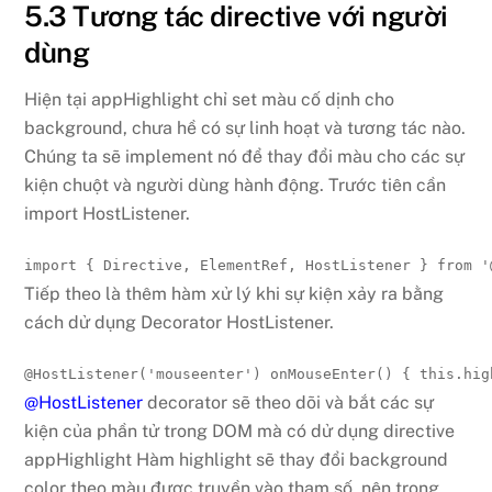
5.3 Tương tác directive với người
dùng
Hiện tại appHighlight chỉ set màu cố dịnh cho
background, chưa hề có sự linh hoạt và tương tác nào.
Chúng ta sẽ implement nó để thay đổi màu cho các sự
kiện chuột và người dùng hành động. Trước tiên cần
import HostListener.
import
{
 Directive
,
 ElementRef
,
 HostListener 
}
from
'
Tiếp theo là thêm hàm xử lý khi sự kiện xảy ra bằng
cách dử dụng Decorator HostListener.
@
HostListener
(
'mouseenter'
)
onMouseEnter
(
)
{
this
.
hig
@HostListener
decorator sẽ theo dõi và bắt các sự
kiện của phần tử trong DOM mà có dử dụng directive
appHighlight Hàm highlight sẽ thay đổi background
color theo màu được truyền vào tham số, nên trong