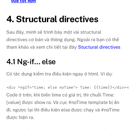
vue tốt hơn
4. Structural directives
Sau đây, mình sẽ trình bày một vài structural
directives cơ bản và thông dụng. Ngoài ra bạn có thể
tham khảo và xem chi tiết tại đây
Stuctural directives
4.1 Ng-if… else
Có tác dụng kiểm tra điều kiện ngay ở html. Ví dụ:
<
div 
*ngIf
=
"
time; else noTime
"
>
 Time: {{time}}
</
div
>
<
Code ở trên, khi biến time có giá trị, thì chuỗi Time:
[value] được show ra. Và cục #noTime template bị ẩn
đi, ngược lại thì điều kiện else được chạy và #noTime
được hiện ra.