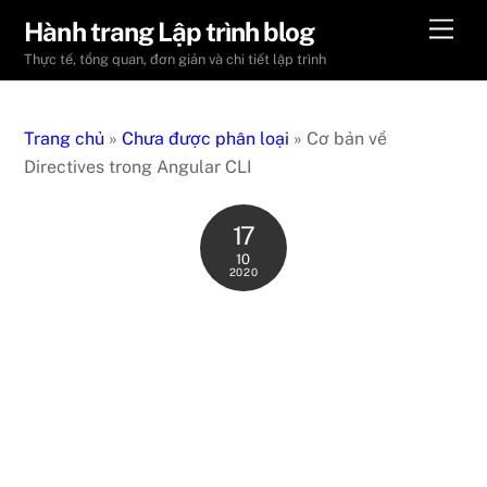
Skip
Men
Hành trang Lập trình blog
to
Thực tế, tổng quan, đơn giản và chi tiết lập trình
content
Trang chủ
»
Chưa được phân loại
»
Cơ bản về
Directives trong Angular CLI
17
10
2020