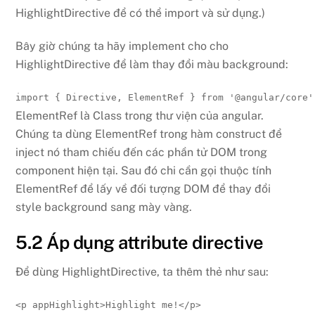
HighlightDirective để có thể import và sử dụng.)
Bây giờ chúng ta hãy implement cho cho
HighlightDirective để làm thay đổi màu background:
import
{
 Directive
,
 ElementRef 
}
from
'@angular/core'
ElementRef là Class trong thư viện của angular.
Chúng ta dùng ElementRef trong hàm construct để
inject nó tham chiếu đến các phần tử DOM trong
component hiện tại. Sau đó chi cần gọi thuộc tính
ElementRef để lấy về đối tượng DOM để thay đổi
style background sang mày vàng.
5.2 Áp dụng attribute directive
Để dùng HighlightDirective, ta thêm thẻ như sau:
<
p 
appHighlight
>
Highlight me!
</
p
>