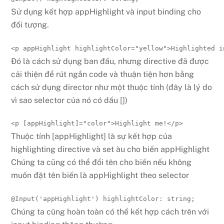
Sử dụng kết hợp appHighlight và input binding cho
đối tượng.
<
p 
appHighlight
highlightColor
=
"
yellow
"
>
Highlighted i
Đó là cách sử dụng ban đầu, nhưng directive đã được
cải thiện để rút ngắn code và thuận tiện hơn bằng
cách sử dụng director như một thuộc tính (đây là lý do
vì sao selector của nó có dấu [])
<
p 
[appHighlight]
=
"
color
"
>
Highlight me!
</
p
>
Thuộc tính [appHighlight] là sự kết hợp của
highlighting directive và set àu cho biến appHighlight
Chúng ta cũng có thể đổi tên cho biến nếu không
muốn đặt tên biến là appHighlight theo selector
@
Input
(
'appHighlight'
)
 highlightColor
:
string
;
Chúng ta cũng hoàn toàn có thể kết hợp cách trên với