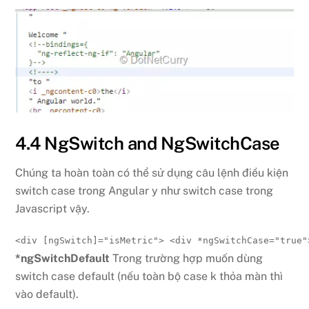
4.4 NgSwitch and NgSwitchCase
Chúng ta hoàn toàn có thể sử dụng câu lệnh điều kiện
switch case trong Angular y như switch case trong
Javascript vậy.
<
div 
[ngSwitch]
=
"
isMetric
"
>
<
div 
*ngSwitchCase
=
"
true
"
*ngSwitchDefault
Trong trường hợp muốn dùng
switch case default (nếu toàn bộ case k thỏa màn thì
vào default).