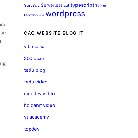
typescript
Serverless
ServBay
sql
Tự học
wordpress
Lập trình
vue
nói
các
CÁC WEBSITE BLOG IT
n
viblo.asia
200lab.io
ung
tedu blog
tedu video
ninedev video
hoidanit video
vtiacademy
topdev