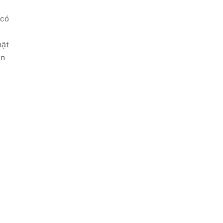
 có
hật
an