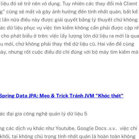
liệu đó sẽ trở nên vô dụng. Tuy nhiên các thay đổi mà Client
ăng” cũng sẽ mất và gây ảnh hưởng đến tính nhất quán, bất kể
 lần nữa điều này được giải quyết bằng lý thuyết chứ không
các dữ liệu phục vụ việc tìm kiếm không cần phải được cập n
 cho phát biểu ở trên: việc lấy lượng lớn dữ liệu ra mới là qu
ệu mới, chứ không phải thay thế dữ liệu cũ. Hai vấn đề cùng
này, nhưng rốt cuộc điều đó chỉ đúng với bộ máy tìm kiếm mà
 Spring Data JPA: Mẹo & Trick Tránh JVM "Khóc thét"
 các dịch vụ khác như Youtube, Google Docs .v.v.. việc chỉ
khối, tại không chú trọng tính nhất quán là hoàn toàn không