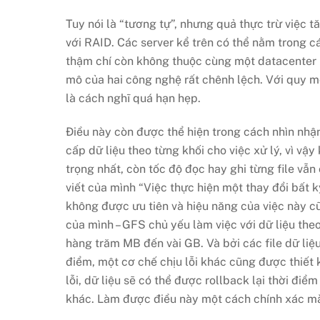
Tuy nói là “tương tự”, nhưng quả thực trừ việc t
với RAID. Các server kể trên có thể nằm trong c
thậm chí còn không thuộc cùng một datacenter (tù
mô của hai công nghệ rất chênh lệch. Với quy mô
là cách nghĩ quá hạn hẹp.
Điều này còn được thể hiện trong cách nhìn nhận
cấp dữ liệu theo từng khối cho việc xử lý, vì vậ
trọng nhất, còn tốc độ đọc hay ghi từng file vẫ
viết của mình “Việc thực hiện một thay đổi bất k
không được ưu tiên và hiệu năng của việc này cũ
của mình – GFS chủ yếu làm việc với dữ liệu theo
hàng trăm MB đến vài GB. Và bởi các file dữ liệ
điểm, một cơ chế chịu lỗi khác cũng được thiết 
lỗi, dữ liệu sẽ có thể được rollback lại thời 
khác. Làm được điều này một cách chính xác mà