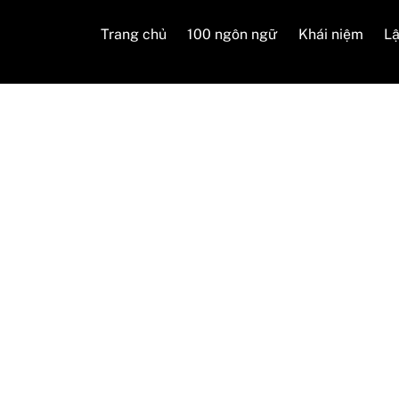
Trang chủ
100 ngôn ngữ
Khái niệm
Lậ