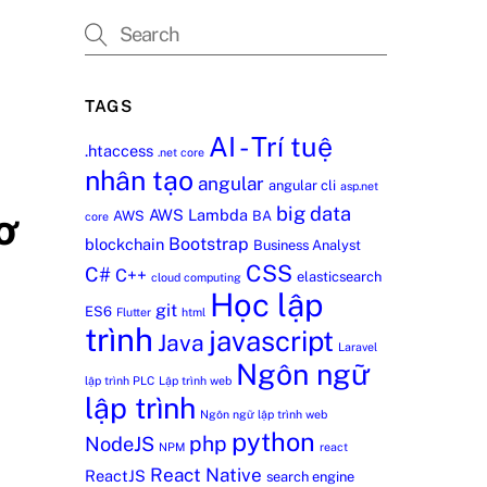
TAGS
AI - Trí tuệ
.htaccess
.net core
nhân tạo
angular
angular cli
asp.net
big data
AWS Lambda
ơ
AWS
BA
core
Bootstrap
blockchain
Business Analyst
CSS
C#
C++
elasticsearch
cloud computing
Học lập
git
ES6
Flutter
html
trình
javascript
Java
Laravel
Ngôn ngữ
lập trình PLC
Lập trình web
lập trình
Ngôn ngữ lập trình web
python
php
NodeJS
NPM
react
React Native
ReactJS
search engine