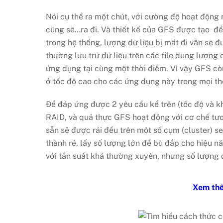
Nói cụ thể ra một chút, với cường độ hoạt động
cũng sẽ…ra đi. Và thiết kế của GFS được tạo để
trong hệ thống, lượng dữ liệu bị mất đi vẫn sẽ 
thường lưu trữ dữ liệu trên các file dung lượng c
ứng dụng tại cùng một thời điểm. Vì vậy GFS cò
ở tốc độ cao cho các ứng dụng này trong mọi th
Để đáp ứng được 2 yêu cầu kể trên (tốc độ và kh
RAID, và quả thực GFS hoạt động với cơ chế tươn
sẵn sẽ được rải đều trên một số cụm (cluster) s
thành rẻ, lấy số lượng lớn để bù đắp cho hiệu n
với tần suất khá thường xuyên, nhưng số lượng d
Xem t