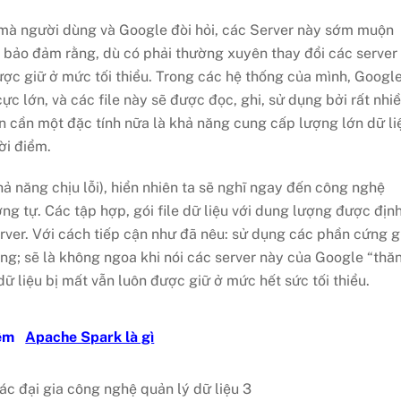
 mà người dùng và Google đòi hỏi, các Server này sớm muộn
 bảo đảm rằng, dù có phải thường xuyên thay đổi các server
được giữ ở mức tối thiểu. Trong các hệ thống của mình, Googl
ực lớn, và các file này sẽ được đọc, ghi, sử dụng bởi rất nhi
n cần một đặc tính nữa là khả năng cung cấp lượng lớn dữ li
ời điểm.
ả năng chịu lỗi), hiển nhiên ta sẽ nghĩ ngay đến công nghệ
g tự. Các tập hợp, gói file dữ liệu với dung lượng được địn
erver. Với cách tiếp cận như đã nêu: sử dụng các phần cứng g
ăng; sẽ là không ngoa khi nói các server này của Google “thă
ữ liệu bị mất vẫn luôn được giữ ở mức hết sức tối thiểu.
hêm
Apache Spark là gì