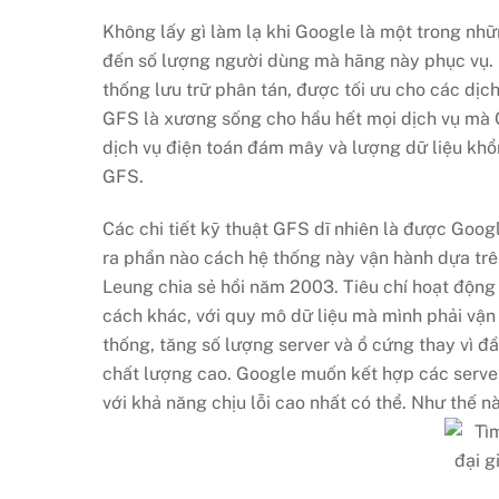
Không lấy gì làm lạ khi Google là một trong nhữn
đến số lượng người dùng mà hãng này phục vụ. 
thống lưu trữ phân tán, được tối ưu cho các dị
GFS là xương sống cho hầu hết mọi dịch vụ mà 
dịch vụ điện toán đám mây và lượng dữ liệu khổn
GFS.
Các chi tiết kỹ thuật GFS dĩ nhiên là được Goog
ra phần nào cách hệ thống này vận hành dựa tr
Leung chia sẻ hồi năm 2003. Tiêu chí hoạt động
cách khác, với quy mô dữ liệu mà mình phải vận
thống, tăng số lượng server và ổ cứng thay vì đầu
chất lượng cao. Google muốn kết hợp các server 
với khả năng chịu lỗi cao nhất có thể. Như thế n