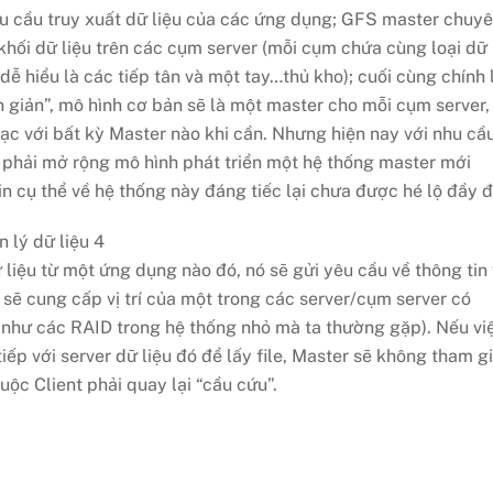
êu cầu truy xuất dữ liệu của các ứng dụng; GFS master chuy
c khối dữ liệu trên các cụm server (mỗi cụm chứa cùng loại dữ
 dễ hiểu là các tiếp tân và một tay…thủ kho); cuối cùng chính 
 giản”, mô hình cơ bản sẽ là một master cho mỗi cụm server,
 lạc với bất kỳ Master nào khi cần. Nhưng hiện nay với nhu cầ
 phải mở rộng mô hình phát triển một hệ thống master mới
n cụ thể về hệ thống này đáng tiếc lại chưa được hé lộ đầy 
liệu từ một ứng dụng nào đó, nó sẽ gửi yêu cầu về thông tin 
r sẽ cung cấp vị trí của một trong các server/cụm server có
ò như các RAID trong hệ thống nhỏ mà ta thường gặp). Nếu vi
iếp với server dữ liệu đó để lấy file, Master sẽ không tham g
buộc Client phải quay lại “cầu cứu”.