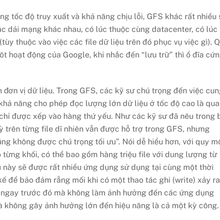
ăng tốc độ truy xuất và khả năng chịu lỗi, GFS khác rất nhiều 
ác dải mạng khác nhau, có lúc thuộc cùng datacenter, có lúc
y thuộc vào việc các file dữ liệu trên đó phục vụ việc gì). 
t hoạt động của Google, khi nhắc đến “lưu trữ” thì ổ đĩa cứ
 đơn vị dữ liệu. Trong GFS, các kỹ sư chú trọng đến việc cu
y khả năng cho phép đọc lượng lớn dữ liệu ở tốc độ cao là qu
n chỉ được xếp vào hàng thứ yếu. Như các kỹ sư đã nêu trong 
ỳ trên từng file dĩ nhiên vẫn được hỗ trợ trong GFS, nhưng
ng không được chú trọng tối ưu”. Nói dễ hiểu hơn, với quy m
 từng khối, có thể bao gồm hàng triệu file với dung lượng từ
u này sẽ được rất nhiều ứng dụng sử dụng tại cùng một thời
kế để bảo đảm rẵng mối khi có một thao tác ghi (write) xảy ra
điểm ngay trước đó mà không làm ảnh hưởng đến các ứng dụng
 không gây ảnh hưởng lớn đến hiệu năng là cả một kỳ công.