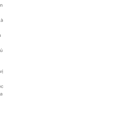
ên
là
u
đủ
vị
ệc
ia