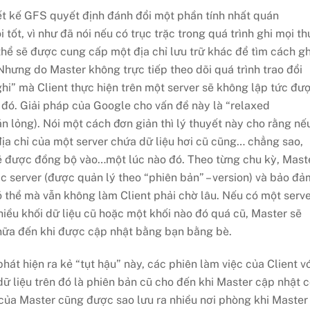
hiết kế GFS quyết định đánh đổi một phần tính nhất quán
 tốt, vì như đã nói nếu có trục trặc trong quá trình ghi mọi th
 thể sẽ được cung cấp một địa chỉ lưu trữ khác để tìm cách gh
. Nhưng do Master không trực tiếp theo dõi quá trình trao đổi
“ghi” mà Client thực hiện trên một server sẽ không lập tức đư
đó. Giải pháp của Google cho vấn đề này là “relaxed
 lỏng). Nói một cách đơn giản thì lý thuyết này cho rằng nế
địa chỉ của một server chứa dữ liệu hơi cũ cũng… chẳng sao,
 sẽ được đồng bộ vào…một lúc nào đó. Theo từng chu kỳ, Mast
ác server (được quản lý theo “phiên bản” – version) và bảo đả
 thể mà vẫn không làm Client phải chờ lâu. Nếu có một serv
 nhiều khối dữ liệu cũ hoặc một khối nào đó quá cũ, Master sẽ
 nữa đến khi được cập nhật bằng bạn bằng bè.
hát hiện ra kẻ “tụt hậu” này, các phiên làm việc của Client v
dữ liệu trên đó là phiên bản cũ cho đến khi Master cập nhật 
 của Master cũng được sao lưu ra nhiều nơi phòng khi Master