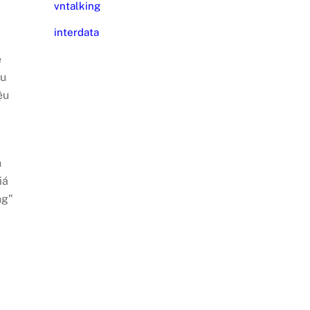
vntalking
interdata
e
ều
ệu
h
iá
ng”