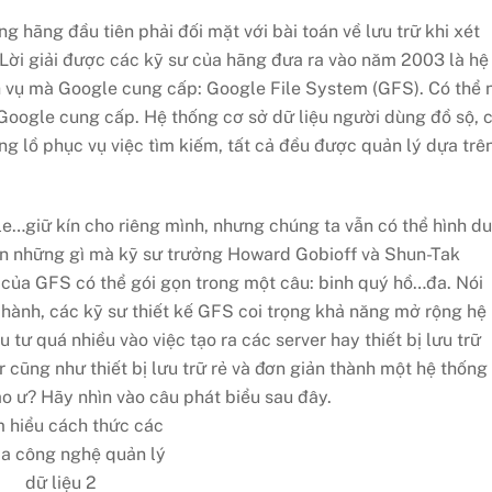
g hãng đầu tiên phải đối mặt với bài toán về lưu trữ khi xét
Lời giải được các kỹ sư của hãng đưa ra vào năm 2003 là hệ
ch vụ mà Google cung cấp: Google File System (GFS). Có thể 
Google cung cấp. Hệ thống cơ sở dữ liệu người dùng đồ sộ, 
g lồ phục vụ việc tìm kiếm, tất cả đều được quản lý dựa trê
le…giữ kín cho riêng mình, nhưng chúng ta vẫn có thể hình d
ên những gì mà kỹ sư trưởng Howard Gobioff và Shun-Tak
 của GFS có thể gói gọn trong một câu: binh quý hồ…đa. Nói
 hành, các kỹ sư thiết kế GFS coi trọng khả năng mở rộng hệ
 tư quá nhiều vào việc tạo ra các server hay thiết bị lưu trữ
cũng như thiết bị lưu trữ rẻ và đơn giản thành một hệ thống
ào ư? Hãy nhìn vào câu phát biểu sau đây.